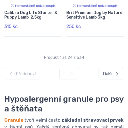
Momentálně nelze koupit
Momentálně nelze koupit
Calibra Dog Life Starter &
Brit Premium Dog by Nature
Puppy Lamb 2,5kg
Sensitive Lamb 3kg
315 Kč
250 Kč
Produkt 1 až 24 z 534
Předchozí
1 / 23
Další
Hypoalergenní granule pro psy
a štěňata
Granule
tvoří velmi často
základní stravovací prvek
v životě psů. Každý správný chovatel by tak neměl