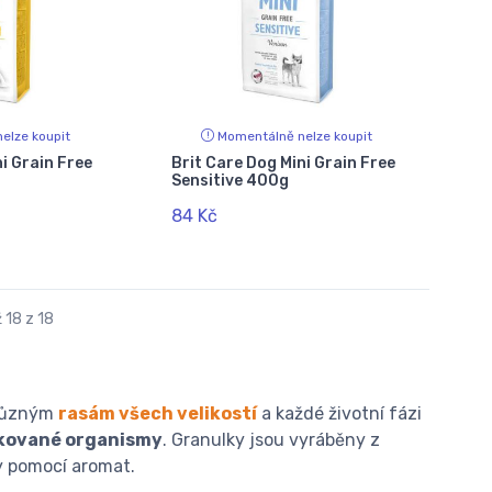
elze koupit
Momentálně nelze koupit
i Grain Free
Brit Care Dog Mini Grain Free
Sensitive 400g
84 Kč
 18 z 18
 různým
rasám všech velikostí
a každé životní fázi
ikované organismy
. Granulky jsou vyráběny z
y pomocí aromat.