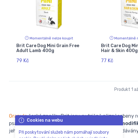
Momentálně nelze koupit
Momentálně n
Brit Care Dog Mini Grain Free
Brit Care Dog Min
Adult Lamb 400g
Hair & Skin 400g
79 Kč
77 Kč
Produkt 1 až
Granule
české značky Brit jsou nutričně přizpůsobeny
Cookies na webu
psa.
Neobsahují konzervanty, ani geneticky modif
jehněčího masa a všechny další příchutě jsou dodáván
Při poskytování služeb nám pomáhají soubory