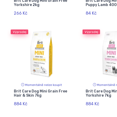
Brit Care Dog Mini Grain Free
Brit Care Dog Min
Yorkshire 2kg
Puppy Lamb 400
266 Kč
84 Kč
Výprodej
Výprodej
Momentálně nelze koupit
Momentálně n
Brit Care Dog Mini Grain Free
Brit Care Dog Min
Hair & Skin 7kg
Yorkshire 7kg
884 Kč
884 Kč