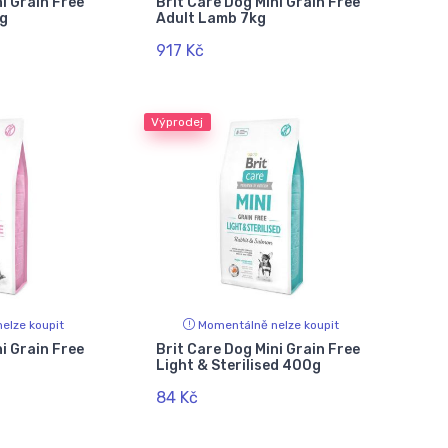
i Grain Free
Brit Care Dog Mini Grain Free
g
Adult Lamb 7kg
917 Kč
Výprodej
elze koupit
Momentálně nelze koupit
i Grain Free
Brit Care Dog Mini Grain Free
Light & Sterilised 400g
84 Kč