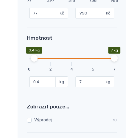
77
297
518
738
958
Kč
Kč
Hmotnost
0.4 kg
7 kg
0
2
4
5
7
kg
kg
Zobrazit pouze...
Výprodej
18