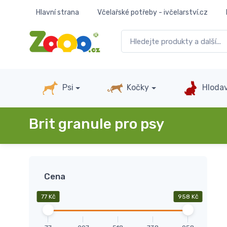
Hlavní strana
Včelařské potřeby - ivčelarství.cz
Psi
Kočky
Hlodav
Brit granule pro psy
Cena
77 Kč
958 Kč