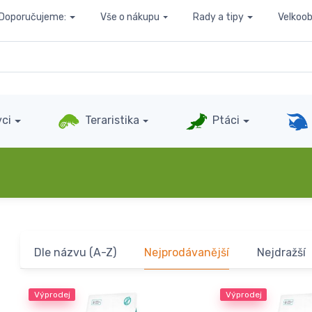
Doporučujeme:
Vše o nákupu
Rady a tipy
Velkoo
ci
Teraristika
Ptáci
Dle názvu (A-Z)
Nejprodávanější
Nejdražší
Výprodej
Výprodej