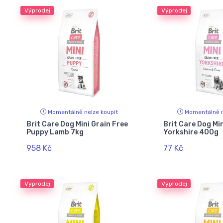
Výprodej
Výprodej
Momentálně nelze koupit
Momentálně n
Brit Care Dog Mini Grain Free
Brit Care Dog Min
Puppy Lamb 7kg
Yorkshire 400g
958 Kč
77 Kč
Výprodej
Výprodej