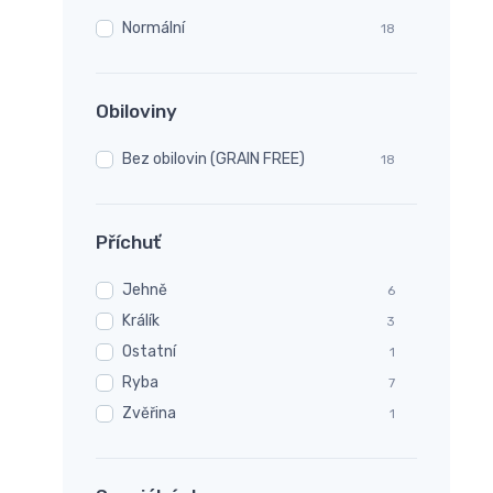
Normální
18
Obiloviny
Bez obilovin (GRAIN FREE)
18
Příchuť
Jehně
6
Králík
3
Ostatní
1
Ryba
7
Zvěřina
1