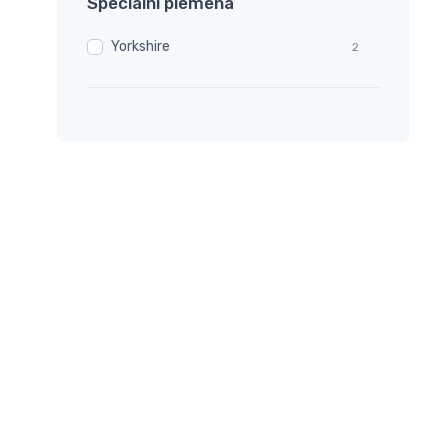
Speciální plemena
Yorkshire
2