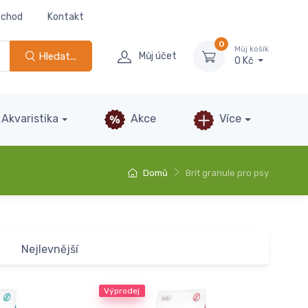
bchod
Kontakt
0
Můj košík
Hledat...
Můj účet
0 Kč
Akvaristika
Akce
Více
Domů
Brit granule pro psy
Nejlevnější
Výprodej