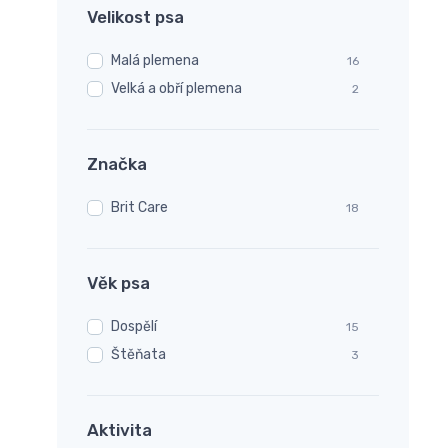
Velikost psa
Malá plemena
16
Velká a obří plemena
2
Značka
Brit Care
18
Věk psa
Dospělí
15
Štěňata
3
Aktivita