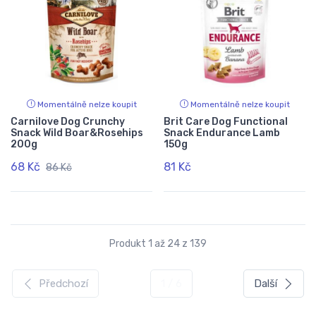
Momentálně nelze koupit
Momentálně nelze koupit
Carnilove Dog Crunchy
Brit Care Dog Functional
Snack Wild Boar&Rosehips
Snack Endurance Lamb
200g
150g
68 Kč
81 Kč
86 Kč
Produkt 1 až 24 z 139
Předchozí
1 / 6
Další