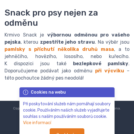
Snack pro psy nejen za
odměnu
Krmivo Snack je
výbornou odměnou pro vašeho
pejska
, kterou
zpestříte jeho stravu
. Na výběr jsou
pamlsky s příchutí několika druhů masa
, a to
jehněčího, hovězího, lososího, nebo kuřecího.
K dispozici jsou také
bezlepkové pamlsky
.
Doporučujeme podávat jako odměnu
při
výcviku
–
této pochoutce žádný pes neodolá!
Cookies na webu
Při poskytování služeb nám pomáhají soubory
Copyright © 2018-2024
ZoOo.cz®
Všechna práva vyhrazena.
cookie. Používáním našich služeb vyjadřujete
souhlas s naším používáním souborů cookie.
Více informací