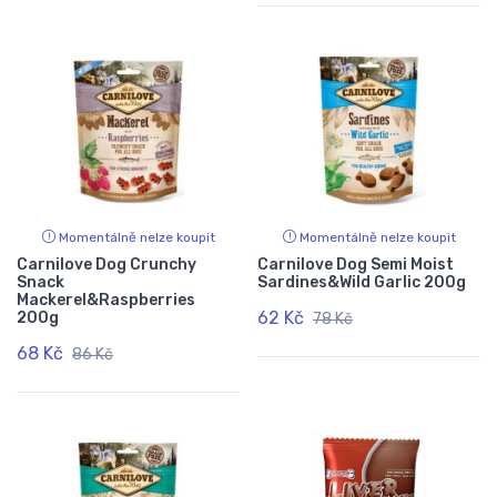
Momentálně nelze koupit
Momentálně nelze koupit
Carnilove Dog Crunchy
Carnilove Dog Semi Moist
Snack
Sardines&Wild Garlic 200g
Mackerel&Raspberries
62 Kč
200g
78 Kč
68 Kč
86 Kč