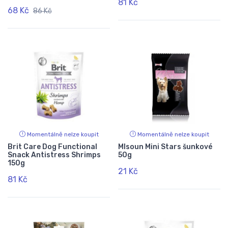
81 Kč
68 Kč
86 Kč
Momentálně nelze koupit
Momentálně nelze koupit
Brit Care Dog Functional
Mlsoun Mini Stars šunkové
Snack Antistress Shrimps
50g
150g
21 Kč
81 Kč