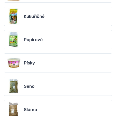
Kukuřičné
Papírové
Písky
Seno
Sláma