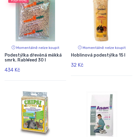
Momentálně nelze koupit
Momentálně nelze koupit
Podestýlka dřevěná měkká
Hoblinová podestýlka 15 l
smrk. RabWeed 30 l
32 Kč
434 Kč