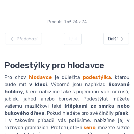
Produkt 1 až 24 z 74
Předchozí
1 / 4
Další
Podestýlky pro hlodavce
Pro chov
hlodavce
je důležitá
podestýlka
, kterou
bude mít
v kleci
. Výborné jsou například
lisované
hobliny
, které nabízíme také s příjemnou vůní citrusů,
jablek, jahod anebo borovice. Podestýlat můžete
vašemu mazlíčkovi také
štěpkami ze smrku nebo
bukového dřeva
. Pokud hledáte pro své činčily
písek
,
i v takovém případě vás potěšíme, nabízíme jej v
různých gramážích. Preferujete-li
seno
, můžete si zde