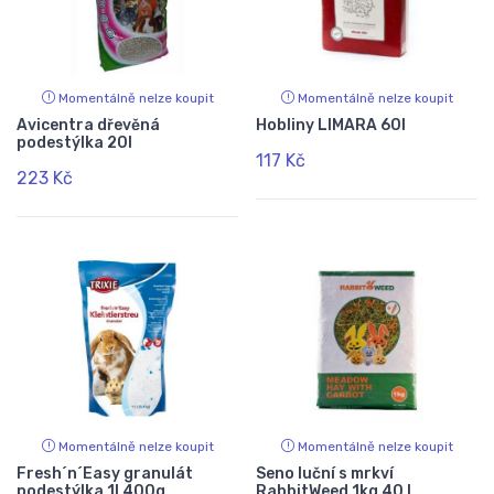
Momentálně nelze koupit
Momentálně nelze koupit
Avicentra dřevěná
Hobliny LIMARA 60l
podestýlka 20l
117 Kč
223 Kč
Momentálně nelze koupit
Momentálně nelze koupit
Fresh´n´Easy granulát
Seno luční s mrkví
podestýlka 1l 400g
RabbitWeed 1kg 40 l