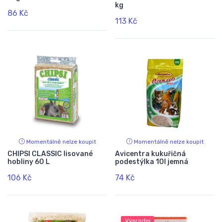
kg
86 Kč
113 Kč
Momentálně nelze koupit
Momentálně nelze koupit
CHIPSI CLASSIC lisované
Avicentra kukuřičná
hobliny 60 L
podestýlka 10l jemná
106 Kč
74 Kč
Výprodej