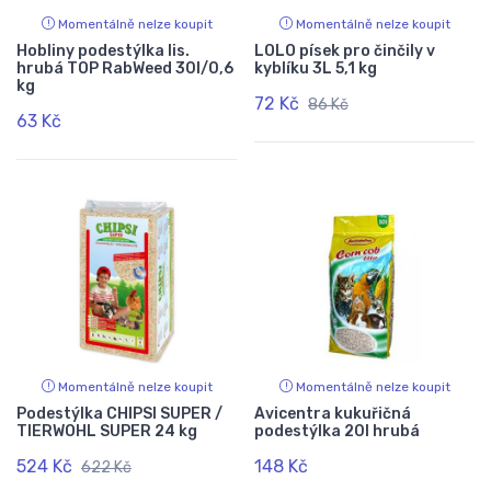
Momentálně nelze koupit
Momentálně nelze koupit
Hobliny podestýlka lis.
LOLO písek pro činčily v
hrubá TOP RabWeed 30l/0,6
kyblíku 3L 5,1 kg
kg
72 Kč
86 Kč
63 Kč
Momentálně nelze koupit
Momentálně nelze koupit
Podestýlka CHIPSI SUPER /
Avicentra kukuřičná
TIERWOHL SUPER 24 kg
podestýlka 20l hrubá
524 Kč
148 Kč
622 Kč