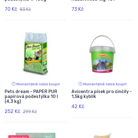
70 Kč
73 Kč
83 Kč
Momentálně nelze koupit
Momentálně nelze koupit
Pets dream - PAPER PUR
Avicentra písek pro činčily -
papírová podestýlka 10 l
1,5kg kyblík
(4,3 kg)
42 Kč
252 Kč
299 Kč
Výprodej