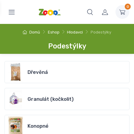
0
Domů
Eshop
Hlodavci
Podestýlky
Podestýlky
Dřevěná
Granulát (kočkolit)
Konopné