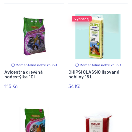
Výprodej
Momentálně nelze koupit
Momentálně nelze koupit
Avicentra dřevěná
CHIPSI CLASSIC lisované
podestýlka 10l
hobliny 15 L
115 Kč
54 Kč