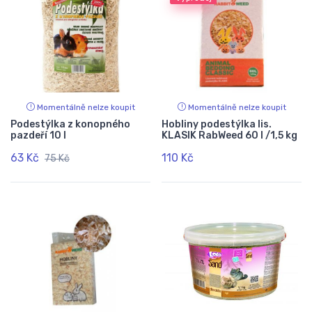
Momentálně nelze koupit
Momentálně nelze koupit
Podestýlka z konopného
Hobliny podestýlka lis.
pazdeří 10 l
KLASIK RabWeed 60 l /1,5 kg
63 Kč
110 Kč
75 Kč