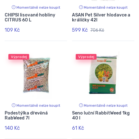
Momentálně nelze koupit
Momentálně nelze koupit
CHIPSI lisované hobliny
ASAN Pet Silver hlodavce a
CITRUS 60 L
králíčky 42l
109 Kč
599 Kč
706 Kč
Výprodej
Výprodej
Momentálně nelze koupit
Momentálně nelze koupit
Podestýlka dřevěná
Seno luční RabbitWeed 1kg
RabWeed 7l
40 l
140 Kč
61 Kč