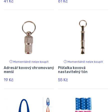
41 Kč
61 Kč
Momentálně nelze koupit
Momentálně nelze koupit
Adresář kovový chromovaný
Píšťalka kovová
menší
nastavitelný tón
19 Kč
55 Kč