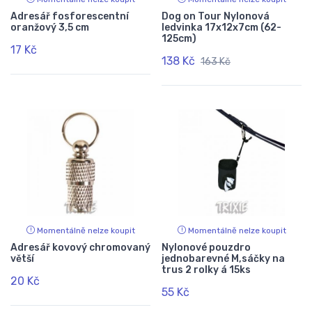
Adresář fosforescentní
Dog on Tour Nylonová
oranžový 3,5 cm
ledvinka 17x12x7cm (62-
125cm)
17 Kč
138 Kč
163 Kč
Momentálně nelze koupit
Momentálně nelze koupit
Adresář kovový chromovaný
Nylonové pouzdro
větší
jednobarevné M,sáčky na
trus 2 rolky á 15ks
20 Kč
55 Kč