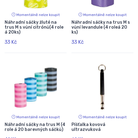
Momentálně nelze koupit
Momentálně nelze koupit
Náhradní sáčky žluté na
Náhradní sáčky na trus M s
trus M s vůní citrónů(4 role
vůní levandule (4 roleá 20
á 20ks)
ks)
33 Kč
33 Kč
Momentálně nelze koupit
Momentálně nelze koupit
Náhradní sáčky na trus M (4
Píšťalka kovová
role á 20 barevných sáčků)
ultrazvuková