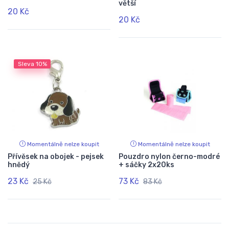
větší
20 Kč
20 Kč
Sleva
10%
Momentálně nelze koupit
Momentálně nelze koupit
Přívěsek na obojek - pejsek
Pouzdro nylon černo-modré
hnědý
+ sáčky 2x20ks
23 Kč
73 Kč
25 Kč
83 Kč