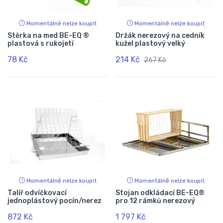
Momentálně nelze koupit
Momentálně nelze koupit
Stěrka na med BE-EQ ®
Držák nerezový na cedník
plastová s rukojetí
kužel plastový velký
78 Kč
214 Kč
267 Kč
Momentálně nelze koupit
Momentálně nelze koupit
Talíř odvíčkovací
Stojan odkládací BE-EQ®
jednoplástový pocín/nerez
pro 12 rámků nerezový
872 Kč
1 797 Kč