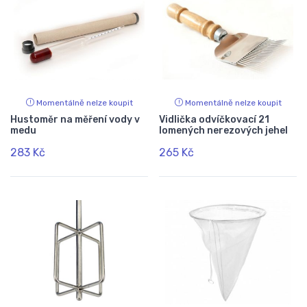
Momentálně nelze koupit
Momentálně nelze koupit
Hustoměr na měření vody v
Vidlička odvíčkovací 21
medu
lomených nerezových jehel
283 Kč
265 Kč