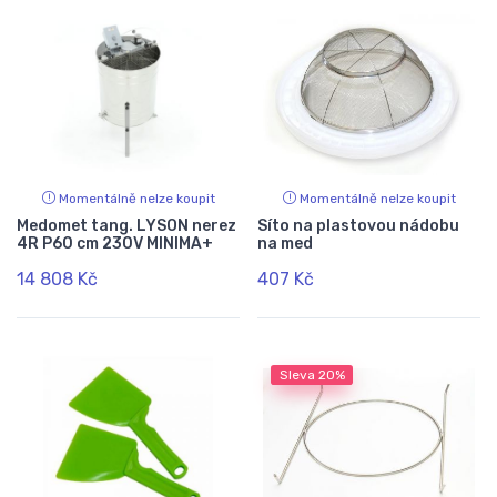
Momentálně nelze koupit
Momentálně nelze koupit
Medomet tang. LYSON nerez
Síto na plastovou nádobu
4R P60 cm 230V MINIMA+
na med
14 808 Kč
407 Kč
Sleva
20%