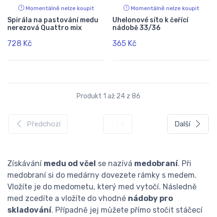
Momentálně nelze koupit
Momentálně nelze koupit
Spirála na pastování medu
Uhelonové síto k čeřící
nerezová Quattro mix
nádobě 33/36
728 Kč
365 Kč
Produkt 1 až 24 z 86
Předchozí
1 / 4
Další
Získávání
medu od včel
se nazívá
medobraní
. Při
medobraní si do medárny dovezete rámky s medem.
Vložíte je do medometu, který med vytočí. Následně
med zcedíte a vložíte do vhodné
nádoby pro
skladování
. Případně jej můžete přímo stočit stáčecí