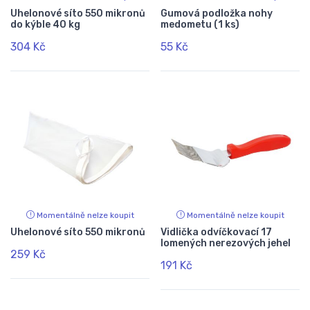
Uhelonové síto 550 mikronů
Gumová podložka nohy
do kýble 40 kg
medometu (1 ks)
304 Kč
55 Kč
Momentálně nelze koupit
Momentálně nelze koupit
Uhelonové síto 550 mikronů
Vidlička odvíčkovací 17
lomených nerezových jehel
259 Kč
191 Kč