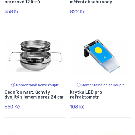
nerezové 12 litrů
měření obsahu vody
558 Kč
822 Kč
Momentálně nelze koupit
Momentálně nelze koupit
Cedník s nast. úchyty
Krytka LED pro
dvojitý s lemem nerez 24 cm
refraktometr
650 Kč
108 Kč