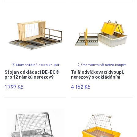
Momentálně nelze koupit
Momentálně nelze koupit
Stojan odkládací BE-EQ®
Talíř odvíčkovací dvoupl.
pro 12 rámků nerezový
nerezový s odkládáním
1 797 Kč
4 162 Kč