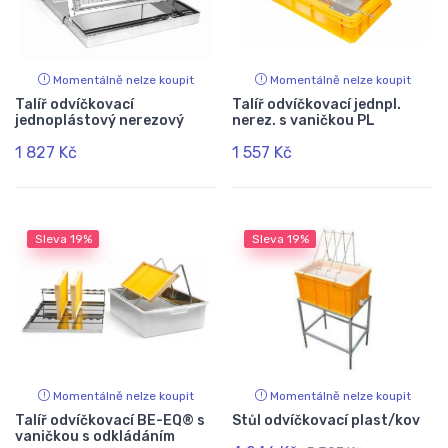
Momentálně nelze koupit
Momentálně nelze koupit
Talíř odvíčkovací
Talíř odvíčkovací jednpl.
jednoplástový nerezový
nerez. s vaničkou PL
1 827 Kč
1 557 Kč
Sleva
19%
Sleva
19%
Momentálně nelze koupit
Momentálně nelze koupit
Talíř odvíčkovací BE-EQ® s
Stůl odvíčkovací plast/kov
vaničkou s odkládáním