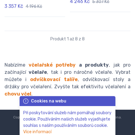
4 246 Kč
5 307 Kč
3 357 Kč
4 196 Kč
Produkt 1 až 8 z 8
Nabízíme
včelařské potřeby
a produkty
, jak pro
začínající
včelaře
, tak i pro náročné včelaře. Vybrat
můžete i
odvíčkovací talíře
, odvíčkovací stoly a
držáky pro včelaření. Zvyšte tak efektivitu včelaření a
chovu včel
.
Cookies na webu
Při poskytování služeb nám pomáhají soubory
Copyright © 2018-2024
ZoOo.cz®
Všechna práva vyhrazena.
cookie. Používáním našich služeb vyjadřujete
souhlas s naším používáním souborů cookie.
Více informací