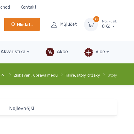
bchod
Kontakt
0
Můj košík
Hledat...
Můj účet
0 Kč
Akvaristika
Akce
Více
Získávání, úprava medu
Talíře, stoly, držáky
Stoly
Nejlevnější