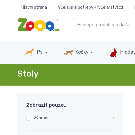
Hlavní strana
Včelařské potřeby - ivčelarství.cz
Psi
Kočky
Hlodav
Stoly
Zobrazit pouze...
Výprodej
1