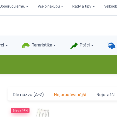
Doporučujeme:
Vše o nákupu
Rady a tipy
Velkoo
ci
Teraristika
Ptáci
Dle názvu (A-Z)
Nejprodávanější
Nejdražší
Sleva
19%