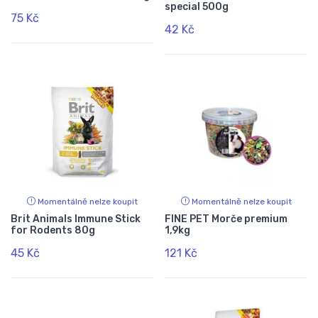
special 500g
75 Kč
42 Kč
Momentálně nelze koupit
Momentálně nelze koupit
Brit Animals Immune Stick
FINE PET Morče premium
for Rodents 80g
1,9kg
45 Kč
121 Kč