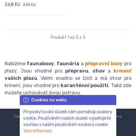
268 Kč
318 Kč
Produkt 1 až 3 z 3
Nabízíme
faunaboxy
,
faunária
a
přepravní boxy
pro
plazy. Jsou vhodné pro
přepravu
,
chov
a
krmení
vašich plazů
. Velmi snadno se čistí a má otvor pro
krmení, jsou vhodné pro
karanténní použití
. Také zde
můžete uchovávat živou potravu.
Cookies na webu
Při poskytování služeb nám pomáhají soubory
Copyright © 2018-2024
ZoOo.cz®
Všechna práva vyhrazena.
cookie. Používáním našich služeb vyjadřujete
souhlas s naším používáním souborů cookie.
Více informací