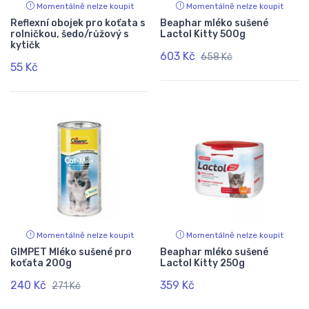
Momentálně nelze koupit
Momentálně nelze koupit
Reflexní obojek pro koťata s
Beaphar mléko sušené
rolničkou, šedo/růžový s
Lactol Kitty 500g
kytičk
603 Kč
658 Kč
55 Kč
Momentálně nelze koupit
Momentálně nelze koupit
GIMPET Mléko sušené pro
Beaphar mléko sušené
koťata 200g
Lactol Kitty 250g
240 Kč
359 Kč
271 Kč