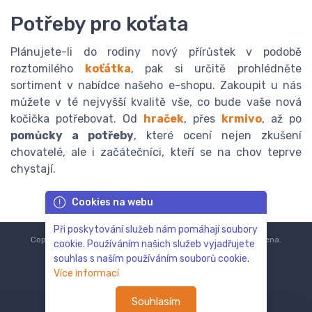
Potřeby pro koťata
Plánujete-li do rodiny nový přírůstek v podobě
roztomilého
koťátka
, pak si určitě prohlédněte
sortiment v nabídce našeho e-shopu. Zakoupit u nás
můžete v té nejvyšší kvalitě vše, co bude vaše nová
kočička potřebovat. Od
hraček
, přes
krmivo
, až po
pomůcky a potřeby
, které ocení nejen zkušení
chovatelé, ale i začátečníci, kteří se na chov teprve
chystají.
Cookies na webu
Při poskytování služeb nám pomáhají soubory
Copyright © 2018-2024
ZoOo.cz®
Všechna práva vyhrazena.
cookie. Používáním našich služeb vyjadřujete
souhlas s naším používáním souborů cookie.
Více informací
Souhlasím