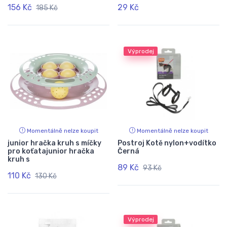
156 Kč
29 Kč
185 Kč
Výprodej
Momentálně nelze koupit
Momentálně nelze koupit
junior hračka kruh s míčky
Postroj Kotě nylon+vodítko
pro koťatajunior hračka
Černá
kruh s
89 Kč
93 Kč
110 Kč
130 Kč
Výprodej