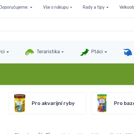
Doporučujeme:
Vše o nákupu
Rady a tipy
Velkoo
ci
Teraristika
Ptáci
Pro akvarijní ryby
Pro baz