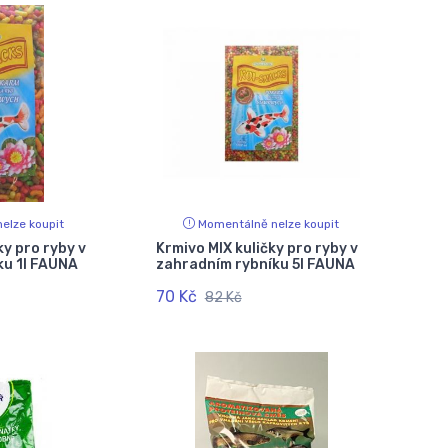
elze koupit
Momentálně nelze koupit
ky pro ryby v
Krmivo MIX kuličky pro ryby v
ku 1l FAUNA
zahradním rybníku 5l FAUNA
70 Kč
82 Kč