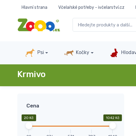
Hlavní strana
Včelařské potřeby - ivčelarství.cz
Psi
Kočky
Hlodav
Krmivo
Cena
20 Kč
1042 Kč