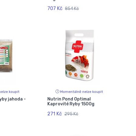
707 Kč
854 Kč
elze koupit
Momentálně nelze koupit
yby jahoda -
Nutrin Pond Optimal
Kaprovité Ryby 1500g
271 Kč
295 Kč