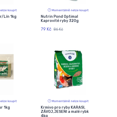
elze koupit
Momentálně nelze koupit
r/Lín 1kg
Nutrin Pond Optimal
Kaprovité ryby 320g
79 Kč
86 Kč
elze koupit
Momentálně nelze koupit
ur 1kg
Krmivo pro ryby KARASI,
ZÁVOJ,JESENI a malé rybk
4kg