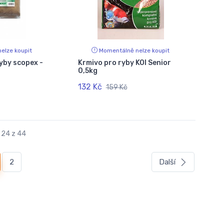
elze koupit
Momentálně nelze koupit
yby scopex -
Krmivo pro ryby KOI Senior
0,5kg
132 Kč
159 Kč
 24 z 44
urrent)
2
Další