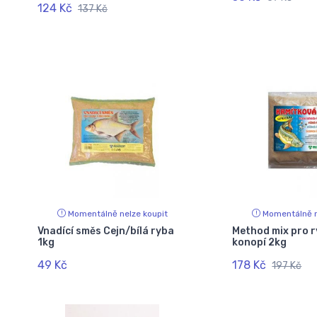
124 Kč
137 Kč
Momentálně nelze koupit
Momentálně n
Vnadící směs Cejn/bílá ryba
Method mix pro r
1kg
konopí 2kg
49 Kč
178 Kč
197 Kč