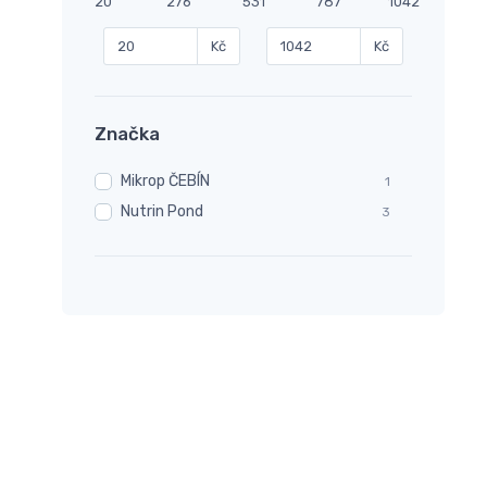
20
276
531
787
1042
Kč
Kč
Značka
Mikrop ČEBÍN
1
Nutrin Pond
3