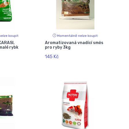
elze koupit
Momentálně nelze koupit
KARASI,
Aromatizovaná vnadící směs
malé rybk
pro ryby 3kg
145 Kč