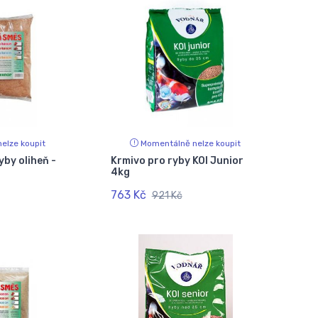
elze koupit
Momentálně nelze koupit
yby oliheň -
Krmivo pro ryby KOI Junior
4kg
763 Kč
921 Kč