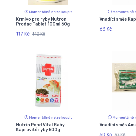
Momentálně nelze koupit
Momentálně n
Krmivo pro ryby Nutron
Vnadící směs Kap
Prodac Tablet 100ml 60g
63 Kč
117 Kč
142 Kč
Momentálně nelze koupit
Momentálně n
Nutrin Pond Vital Baby
Vnadící směs Am
Kaprovité ryby 500g
50 Kč
57 Kč