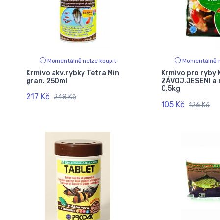
Momentálně nelze koupit
Momentálně n
Krmivo akv.rybky Tetra Min
Krmivo pro ryby 
gran. 250ml
ZÁVOJ,JESENI a 
0,5kg
217 Kč
248 Kč
105 Kč
126 Kč