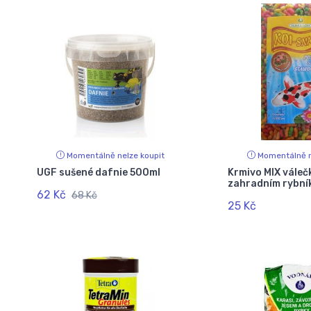
Momentálně nelze koupit
Momentálně n
UGF sušené dafnie 500ml
Krmivo MIX váleč
zahradním rybní
62 Kč
68 Kč
25 Kč