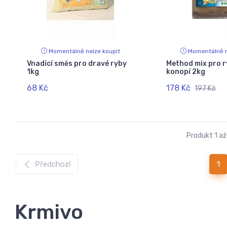
Momentálně nelze koupit
Momentálně n
Vnadící směs pro dravé ryby
Method mix pro r
1kg
konopí 2kg
68 Kč
178 Kč
197 Kč
Produkt 1 až
(c
Předchozí
1
Krmivo