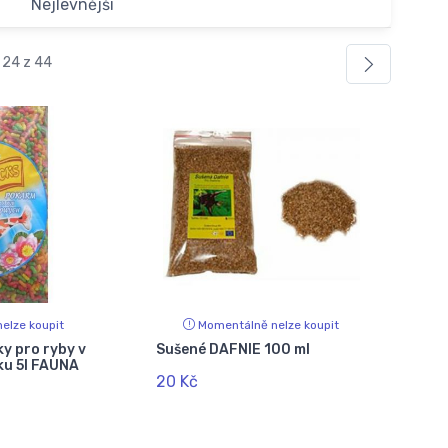
Nejlevnější
 24 z 44
elze koupit
Momentálně nelze koupit
ky pro ryby v
Sušené DAFNIE 100 ml
ku 5l FAUNA
20 Kč