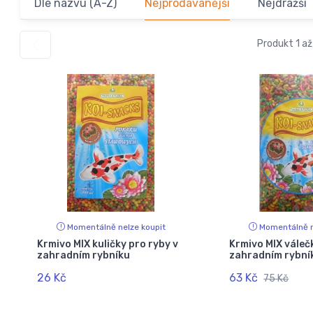
Dle názvu (A-Z)
Nejprodávanější
Nejdražší
Produkt 1 až
Momentálně nelze koupit
Momentálně n
Krmivo MIX kuličky pro ryby v
Krmivo MIX váleč
zahradním rybníku
zahradním rybní
26 Kč
63 Kč
75 Kč