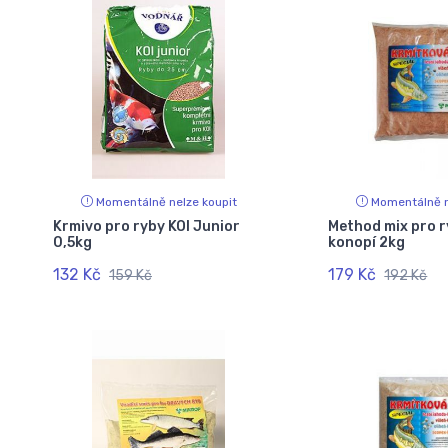
Momentálně nelze koupit
Momentálně n
Krmivo pro ryby KOI Junior
Method mix pro r
0,5kg
konopí 2kg
132 Kč
179 Kč
159 Kč
192 Kč