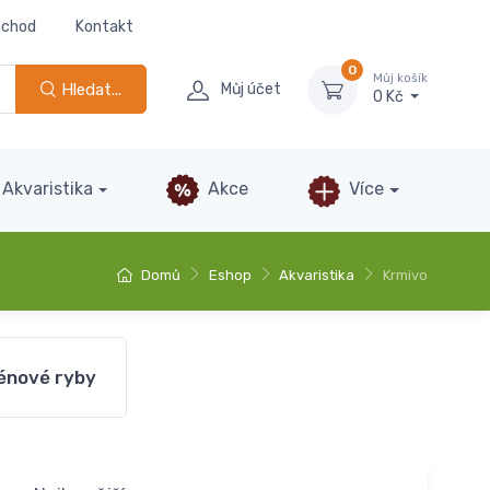
bchod
Kontakt
0
Můj košík
Hledat...
Můj účet
0 Kč
Akvaristika
Akce
Více
Domů
Eshop
Akvaristika
Krmivo
énové ryby