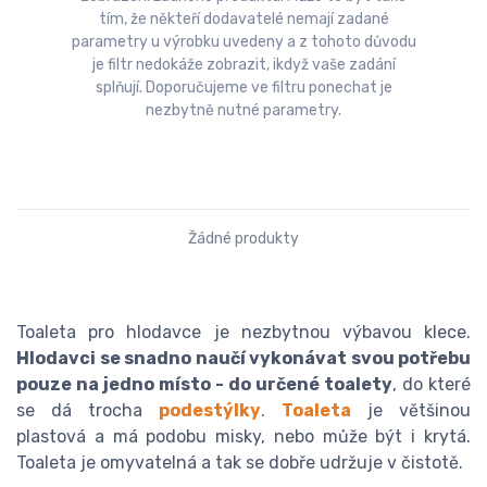
tím, že někteří dodavatelé nemají zadané
parametry u výrobku uvedeny a z tohoto důvodu
je filtr nedokáže zobrazit, ikdyž vaše zadání
splňují. Doporučujeme ve filtru ponechat je
nezbytně nutné parametry.
Žádné produkty
Toaleta pro hlodavce je nezbytnou výbavou klece.
Hlodavci se snadno naučí vykonávat svou potřebu
pouze na jedno místo - do určené toalety
, do které
se dá trocha
podestýlky
.
Toaleta
je většinou
plastová a má podobu misky, nebo může být i krytá.
Toaleta je omyvatelná a tak se dobře udržuje v čistotě.