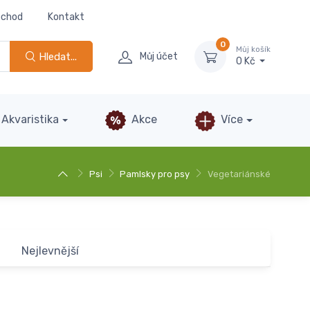
bchod
Kontakt
0
Můj košík
Hledat...
Můj účet
0 Kč
Akvaristika
Akce
Více
Psi
Pamlsky pro psy
Vegetariánské
Nejlevnější