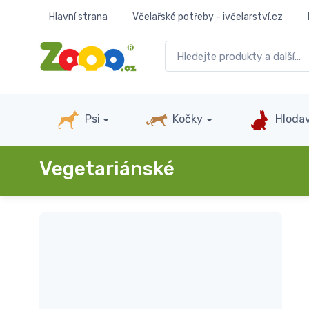
Hlavní strana
Včelařské potřeby - ivčelarství.cz
Psi
Kočky
Hlodav
Vegetariánské