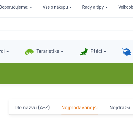
Doporučujeme:
Vše o nákupu
Rady a tipy
Velkoo
ci
Teraristika
Ptáci
Dle názvu (A-Z)
Nejprodávanější
Nejdražší