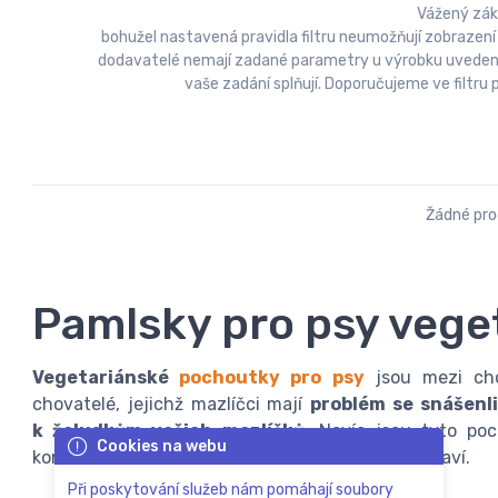
Vážený zák
bohužel nastavená pravidla filtru neumožňují zobrazení
dodavatelé nemají zadané parametry u výrobku uvedeny a
vaše zadání splňují. Doporučujeme ve filtr
Žádné pr
Pamlsky pro psy vege
Vegetariánské
pochoutky pro psy
jsou mezi chov
chovatelé, jejichž mazlíčci mají
problém se snášenl
k žaludkům vašich mazlíčků
. Navíc jsou tyto p
Cookies na webu
konzumace má jednoznačně pozitivní vliv na zdraví.
Při poskytování služeb nám pomáhají soubory