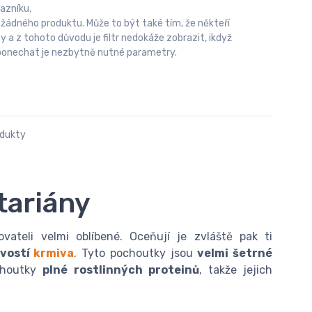
azníku,
 žádného produktu. Může to být také tím, že někteří
 z tohoto důvodu je filtr nedokáže zobrazit, ikdyž
u ponechat je nezbytně nutné parametry.
odukty
tariány
ateli velmi oblíbené. Oceňují je zvláště pak ti
ivostí
krmiva
. Tyto pochoutky jsou
velmi šetrné
ochoutky
plné rostlinných proteinů
, takže jejich