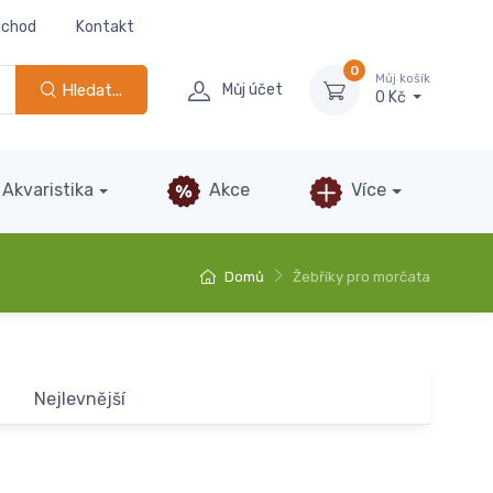
bchod
Kontakt
0
Můj košík
Hledat...
Můj účet
0 Kč
Akvaristika
Akce
Více
Domů
Žebříky pro morčata
Nejlevnější