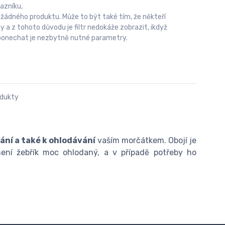
azníku,
 žádného produktu. Může to být také tím, že někteří
 z tohoto důvodu je filtr nedokáže zobrazit, ikdyž
u ponechat je nezbytně nutné parametry.
odukty
hání a také k ohlodávání
vaším morčátkem. Obojí je
 není žebřík moc ohlodaný, a v případě potřeby ho