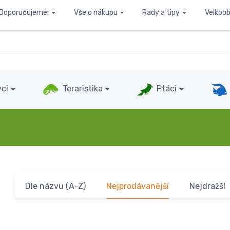
Doporučujeme:
Vše o nákupu
Rady a tipy
Velkoo
ci
Teraristika
Ptáci
Dle názvu (A-Z)
Nejprodávanější
Nejdražší