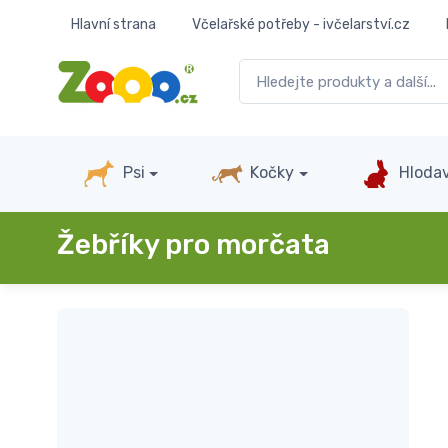
Hlavní strana
Včelařské potřeby - ivčelarství.cz
Psi
Kočky
Hlodav
Žebříky pro morčata