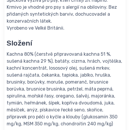
Špičková výživa pro psy, kteří chtějí žít naplno.
Krmivo je vhodné pro psy s alergií na obiloviny. Bez
přidaných syntetických barviv, dochucovadel a
konzervačních látek.
Vyrobeno ve Velké Británii.
Složení
Kachna 80% (čerstvě připravovaná kachna 51 %,
sušená kachna 29 %), batáty, cizrna, hrách, vojtěška,
kachní koncentrát, lososový olej, sušená mrkev,
sušená rajčata, čekanka, tapioka, jablko, hruška,
brusinky, borůvky, moruše, pomeranč, brusnice
borůvka, brusnice brusinka, petržel, máta peprná,
spirulina, mořské řasy, oregano, šalvěj, majoránka,
tymián, heřmánek, šípek, kopřiva dvoudomá, juka,
měsíček, anýz, pískavice řecké seno, skořice,
přípravek pro péči o kyčle a klouby (glukosamin 350
mg/kg, MSM 350 mg/kg, chondroitin 240 mg/kg)