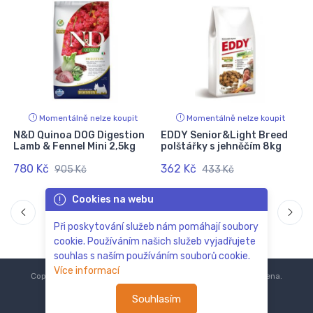
Momentálně nelze koupit
Momentálně nelze koupit
N&D Quinoa DOG Digestion
EDDY Senior&Light Breed
Lamb & Fennel Mini 2,5kg
polštářky s jehněčím 8kg
780 Kč
362 Kč
905 Kč
433 Kč
Cookies na webu
Při poskytování služeb nám pomáhají soubory
cookie. Používáním našich služeb vyjadřujete
souhlas s naším používáním souborů cookie.
Více informací
Copyright © 2018-2024
ZoOo.cz®
Všechna práva vyhrazena.
Souhlasím