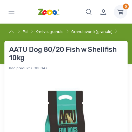
0
Psi
Krmivo, granule
Granulované (granule)
…
AATU Dog 80/20 Fish w Shellfish
10kg
Kód produktu:
C00047