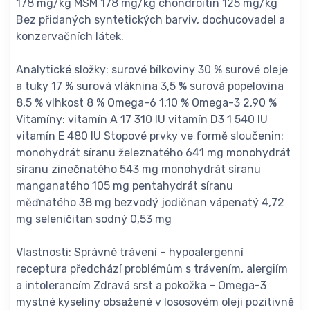
178 mg/kg MSM 178 mg/kg chondroitin 125 mg/kg
Bez přidaných syntetických barviv, dochucovadel a
konzervačních látek.
Analytické složky: surové bílkoviny 30 % surové oleje
a tuky 17 % surová vláknina 3,5 % surová popelovina
8,5 % vlhkost 8 % Omega-6 1,10 % Omega-3 2,90 %
Vitamíny: vitamín A 17 310 IU vitamín D3 1 540 IU
vitamín E 480 IU Stopové prvky ve formě sloučenin:
monohydrát síranu železnatého 641 mg monohydrát
síranu zinečnatého 543 mg monohydrát síranu
manganatého 105 mg pentahydrát síranu
měďnatého 38 mg bezvodý jodičnan vápenatý 4,72
mg seleničitan sodný 0,53 mg
Vlastnosti: Správné trávení – hypoalergenní
receptura předchází problémům s trávením, alergiím
a intolerancím Zdravá srst a pokožka – Omega-3
mystné kyseliny obsažené v lososovém oleji pozitivně