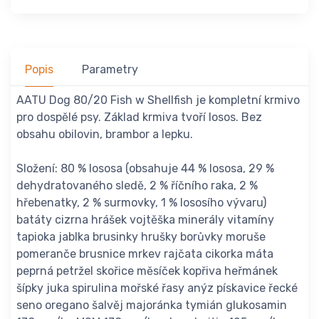
Popis
Parametry
AATU Dog 80/20 Fish w Shellfish je kompletní krmivo
pro dospělé psy. Základ krmiva tvoří losos. Bez
obsahu obilovin, brambor a lepku.
Složení: 80 % lososa (obsahuje 44 % lososa, 29 %
dehydratovaného sledě, 2 % říčního raka, 2 %
hřebenatky, 2 % surmovky, 1 % lososího vývaru)
batáty cizrna hrášek vojtěška minerály vitamíny
tapioka jablka brusinky hrušky borůvky moruše
pomeranče brusnice mrkev rajčata cikorka máta
peprná petržel skořice měsíček kopřiva heřmánek
šípky juka spirulina mořské řasy anýz pískavice řecké
seno oregano šalvěj majoránka tymián glukosamin