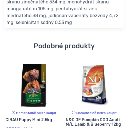
síranu zinečnatého 534 mg, monohydrát síranu
manganatého 105 mg, pentahydrát síranu
měďnatého 38 mg, jodičnan vápenatý bezvodý 4,72
mg, seleničitan sodný 0,53 mg
Podobné produkty
Momentálně nelze koupit
Momentálně nelze koupit
CIBAU Puppy Mini 2,5kg
N&D GF Pumpkin DOG Adult
M/L Lamb & Blueberry 12kg