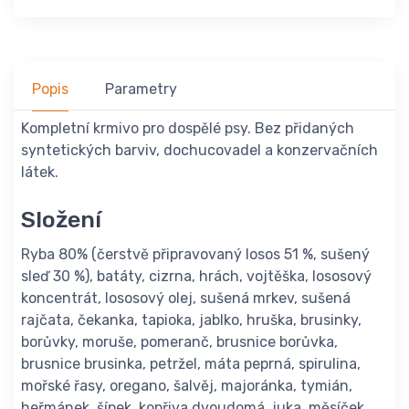
Popis
Parametry
Kompletní krmivo pro dospělé psy. Bez přidaných
syntetických barviv, dochucovadel a konzervačních
látek.
Složení
Ryba 80% (čerstvě připravovaný losos 51 %, sušený
sleď 30 %), batáty, cizrna, hrách, vojtěška, lososový
koncentrát, lososový olej, sušená mrkev, sušená
rajčata, čekanka, tapioka, jablko, hruška, brusinky,
borůvky, moruše, pomeranč, brusnice borůvka,
brusnice brusinka, petržel, máta peprná, spirulina,
mořské řasy, oregano, šalvěj, majoránka, tymián,
heřmánek, šípek, kopřiva dvoudomá, juka, měsíček,