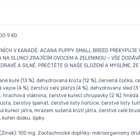
DO 9 KG
ÍCH V KANADĚ. ACANA PUPPY SMALL BREED PŘEKYPUJE V
A NA SLUNCI ZRAJÍCÍM OVOCEM A ZELENINOU – VŠE DODÁ
DRAVÉ A SILNÉ. PŘEČTĚTE SI NAŠE SLOŽENÍ A MYSLÍME, ŽE
é kuře (13 %), dehydrovaná krůta (12 %), červená čočka, cel
lá vejce (4 %), čerstvý celý platýs (4 %), dehydrovaný sleď (3
ch, hrachová vláknina, čerstvé kuřecí chrupavky (2 %), hnědá
sta, čerstvý špenát, čerstvé listy hořčice, čerstvé listy tuř
á kuřecí játra, mrazem sušená krůtí játra, čerstvé celé brus
kořen ibišku, šípky.
 (Zinek): 100 mg. Zootechnické doplňky: mikroorganismy d