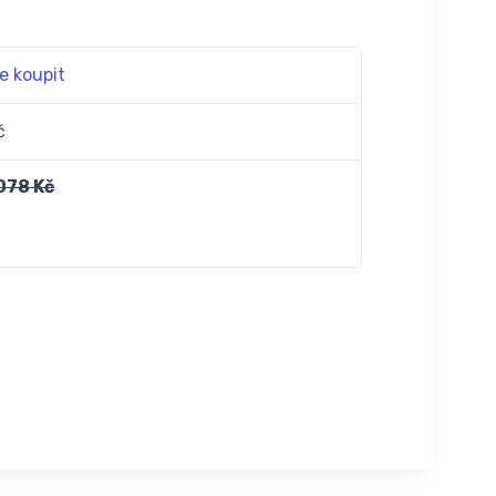
e koupit
č
 078 Kč