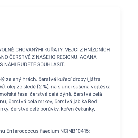
OLNĚ CHOVANÝMI KUŘATY, VEJCI Z HNÍZDNÍCH
VÁNO ČERSTVÉ Z NAŠEHO REGIONU. ACANA
 S NÁMI BUDETE SOUHLASIT.
ý zelený hrách, čerstvé kuřecí droby (játra,
 %), olej ze sledě (2 %), na slunci sušená vojtěška
 mořská řasa, čerstvá celá dýně, čerstvá celá
ínu, čerstvá celá mrkev, čerstvá jablka Red
inky, čerstvé celé borůvky, kořen čekanky,
ruhu Enterococcus faecium NCIMB10415: