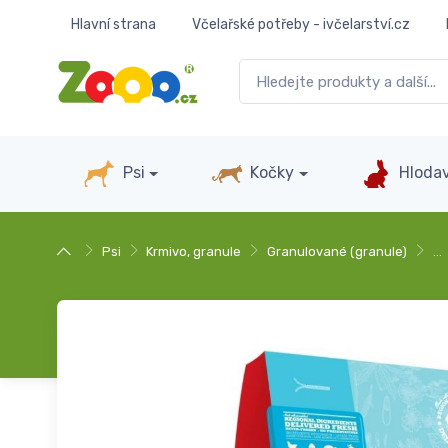
Hlavní strana
Včelařské potřeby - ivčelarství.cz
Psi
Kočky
Hlodav
Psi
Krmivo, granule
Granulované (granule)
…