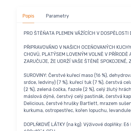
Popis
Parametry
PRO ŠTĚŇATA PLEMEN VÁŽÍCÍCH V DOSPĚLOSTI 
PŘIPRAVOVÁNO V NAŠICH OCEŇOVANÝCH KUCHYN
CHOVŮ, PLATÝSEM LOVENÝM VOLNĚ V PŘÍRODĚ 
ZARUČUJE, ŽE UDRŽÍ VAŠE ŠTĚNĚ SPOKOJENÉ, Z
SUROVINY: Čerstvé kuřecí maso (16 %), dehydrovan
srdce, ledviny) (7 %), kuřecí tuk (7 %), čerstvá ce
(2 %), zelená čočka, fazole (2 %), celý žlutý hrá
máslová dýně, čerstvý celý pastinák, čerstvá kapu
Delicious, čerstvé hrušky Bartlett, mrazem sušen
kurkuma, ostropestřec, kořen lopuchu, levandule, 
DOPLŇKOVÉ LÁTKY (na kg): Výživové doplňky: E6