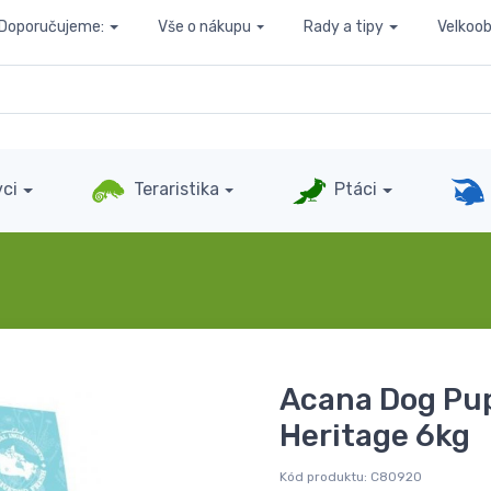
Doporučujeme:
Vše o nákupu
Rady a tipy
Velkoo
ci
Teraristika
Ptáci
Acana Dog Pup
Heritage 6kg
Kód produktu:
C80920