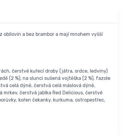
z obilovin a bez brambor a mají mnohem vyšší
ch, čerstvé kuřecí droby (játra, srdce, ledviny)
ledě (2 %), na slunci sušená vojtěška (2 %), fazole
rstvá celá dýně, čerstvá celá máslová dýně,
lá mrkev, čerstvá jablka Red Delicious, čerstvé
 borůvky, kořen čekanky, kurkuma, ostropestřec,