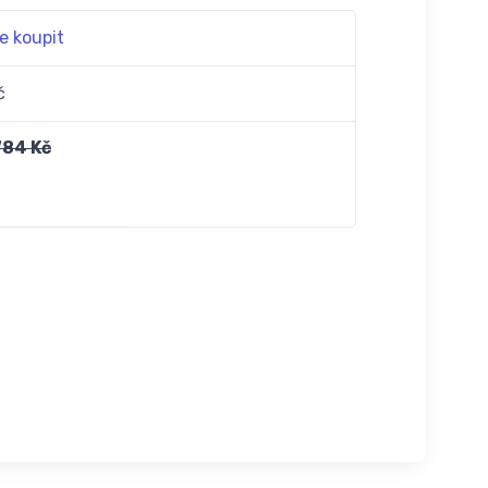
e koupit
č
784 Kč