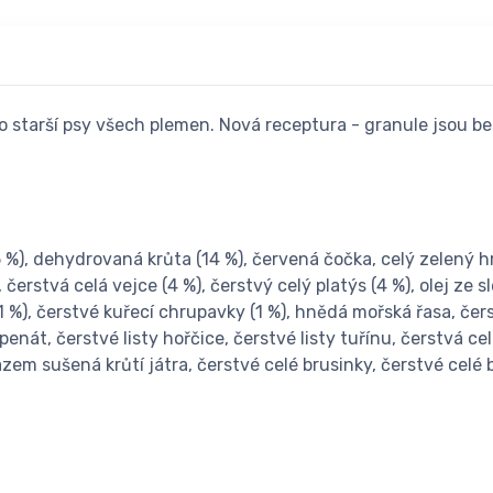
 starší psy všech plemen. Nová receptura - granule jsou be
%), dehydrovaná krůta (14 %), červená čočka, celý zelený hrá
čerstvá celá vejce (4 %), čerstvý celý platýs (4 %), olej ze s
 (1 %), čerstvé kuřecí chrupavky (1 %), hnědá mořská řasa, če
enát, čerstvé listy hořčice, čerstvé listy tuřínu, čerstvá ce
zem sušená krůtí játra, čerstvé celé brusinky, čerstvé celé