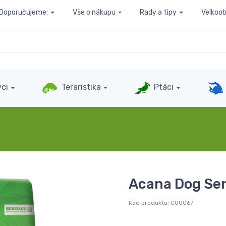
Doporučujeme:
Vše o nákupu
Rady a tipy
Velkoo
ci
Teraristika
Ptáci
Acana Dog Sen
Kód produktu:
C00067