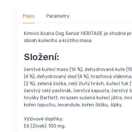
Popis
Parametry
Krmivo Acana Dog Senior HERITAGE je vhodné pro
obsah kuřecího a krůtího masa.
Složení:
čerstvé kuřecí maso (16 %), dehydrované kuře (15 
(4 %), dehydrovaný sleď (4 %), hrachová vláknina, 
(2 %), zelená čočka, celý žlutý hrách, kuřecí tuk
čerstvý celý pastinák, čerstvá kapusta, čerstvý šp
hrušky Bartlett, mrazem sušená kuřecí játra, mra
kořen lopuchu, levandule, kořen ibišku, šípky.
Výživové doplňky:
E6 (Zinek): 100 mg.