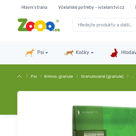
Hlavní strana
Včelařské potřeby - ivčelarství.cz
Psi
Kočky
Hlodav
Psi
Krmivo, granule
Granulované (granule)
…