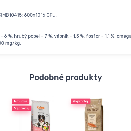
CIMB10415: 600x10^6 CFU.
- 6 %, hrubý popel - 7 %, vápník - 1.5 %, fosfor - 1.1 %, ome
900 mg/kg.
Podobné produkty
Novinka
Výprodej
Výprodej