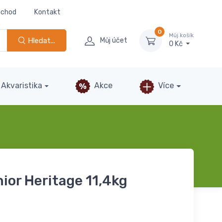
bchod
Kontakt
0
Můj košík
Hledat...
Můj účet
0 Kč
Akvaristika
Akce
Více
ior Heritage 11,4kg