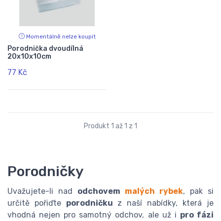
Momentálně nelze koupit
Porodnička dvoudílná
20x10x10cm
77 Kč
Produkt 1 až 1 z 1
Porodničky
Uvažujete-li nad
odchovem
malých rybek
, pak si
určitě pořiďte
porodničku
z naší nabídky, která je
vhodná nejen pro samotný odchov, ale už i
pro fázi