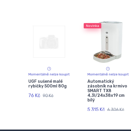
Novinka
Momentálně nelze koupit
Momentálně nelze koupit
UGF sušené malé
Automatický
rybičky 500ml 80g
zásobník na krmivo
SMART TX8
76 Kč
4,3l/24x38x19 cm
90 Kč
bílý
5 315 Kč
6 306 Kč