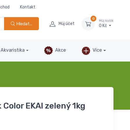
bchod
Kontakt
0
Můj košík
Hledat...
Můj účet
0 Kč
Akvaristika
Akce
Více
k Color EKAI zelený 1kg