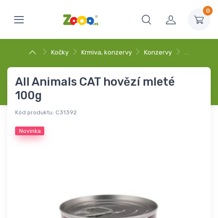
0
Kočky
Krmiva, konzervy
Konzervy
…
All Animals CAT hovězí mleté
100g
Kód produktu:
C31392
Novinka