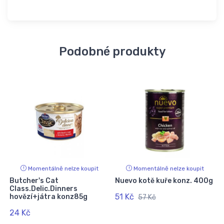
Podobné produkty
Momentálně nelze koupit
Momentálně nelze koupit
Butcher's Cat
Nuevo kotě kuře konz. 400g
Class.Delic.Dinners
51 Kč
hovězí+játra konz85g
57 Kč
24 Kč