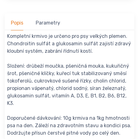
Popis
Parametry
Kompletní krmivo je určeno pro psy velkých plemen.
Chondroitin sulfát a glukosamin sulfát zajistí zdravý
kloubní systém, zabrání řídnutí kostí.
Složení: drůbeží moučka, pšeničná mouka, kukuřičný
šrot, pšeničné klíčky, kuřecí tuk stabilizovaný směsí
tokoferolů, cukrovkové sušené řízky, cholin chlorid,
propionan vápenatý, chlorid sodný, síran železnatý,
glukosamin sulfát, vitamín A, D3, E, B1, B2, B6, B12,
K3.
Doporučené dávkování: 10g krmiva na 1kg hmotnosti
psa na den. Záleží na zdravotním stavu a kondici psa.
Dodržujte přísun čerstvé pitné vody po celý den.