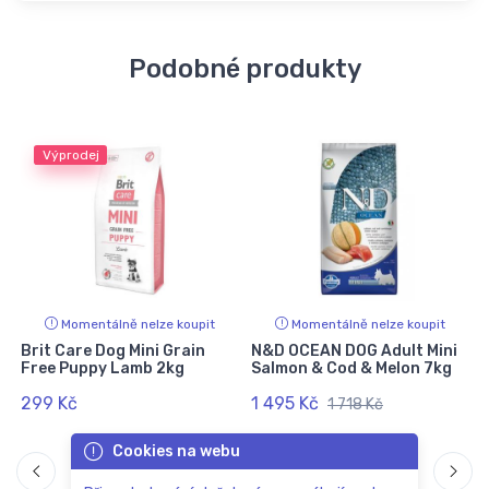
Podobné produkty
Výprodej
Momentálně nelze koupit
Momentálně nelze koupit
Brit Care Dog Mini Grain
N&D OCEAN DOG Adult Mini
Free Puppy Lamb 2kg
Salmon & Cod & Melon 7kg
299 Kč
1 495 Kč
1 718 Kč
Cookies na webu