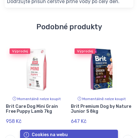
Dodržujte přísun čerstvé pitné vody po celý den.
Podobné produkty
Výprodej
Výprodej
Momentálně nelze koupit
Momentálně nelze koupit
e
Brit Care Dog Mini Grain
Brit Premium Dog by Nature
Free Puppy Lamb 7kg
Junior S 8kg
958 Kč
647 Kč
Cookies na webu