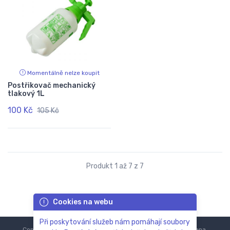
Momentálně nelze koupit
Postřikovač mechanický
tlakový 1L
100 Kč
105 Kč
Produkt 1 až 7 z 7
Cookies na webu
Při poskytování služeb nám pomáhají soubory
Copyright © 2018-2024
ZoOo.cz®
Všechna práva vyhrazena.