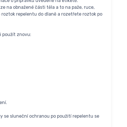
mace o přípravku uvedené na etiketě.
ze na obnažené části těla a to na paže, ruce,
e roztok repelentu do dlaně a rozetřete roztok po
i použít znovu:
ení.
ky se sluneční ochranou po použití repelentu se