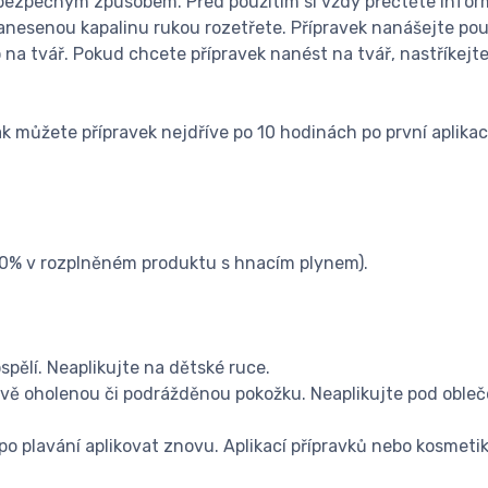
 bezpečným způsobem. Před použitím si vždy přečtěte infor
nanesenou kapalinu rukou rozetřete. Přípravek nanášejte pou
o na tvář. Pokud chcete přípravek nanést na tvář, nastříkejt
 můžete přípravek nejdříve po 10 hodinách po první aplikac
20% v rozplněném produktu s hnacím plynem).
ospělí. Neaplikujte na dětské ruce.
tvě oholenou či podrážděnou pokožku. Neaplikujte pod obleč
po plavání aplikovat znovu. Aplikací přípravků nebo kosmeti