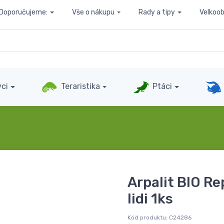
Doporučujeme:
Vše o nákupu
Rady a tipy
Velkoo
ci
Teraristika
Ptáci
Arpalit BIO Re
lidi 1ks
Kód produktu:
C24286