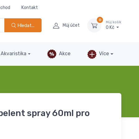
bchod
Kontakt
0
Můj košík
Hledat...
Můj účet
0 Kč
Akvaristika
Akce
Více
pelent spray 60ml pro