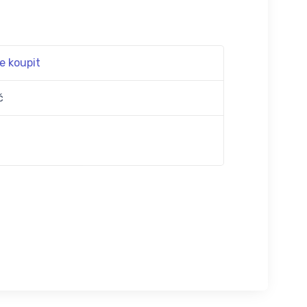
e koupit
č