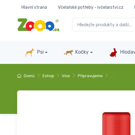
Hlavní strana
Včelařské potřeby - ivčelarství.cz
Psi
Kočky
Hlodav
Domů
Eshop
Více
Připravujeme
…