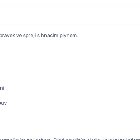
řípravek ve spreji s hnacím plynem.
ní
buv