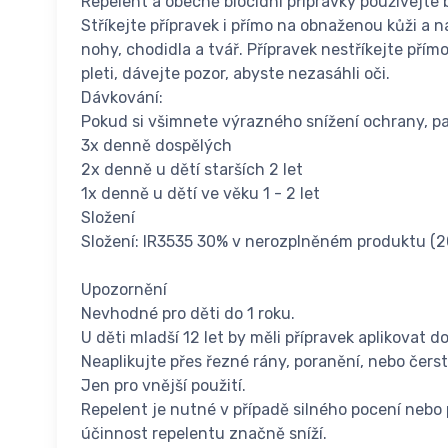
Repelent a obecně biocidní přípravky používejte
Stříkejte přípravek i přímo na obnaženou kůži a 
nohy, chodidla a tvář. Přípravek nestříkejte přím
pleti, dávejte pozor, abyste nezasáhli oči.
Dávkování:
Pokud si všimnete výrazného snížení ochrany, pak
3x denně dospělých
2x denně u dětí starších 2 let
1x denně u dětí ve věku 1 - 2 let
Složení
Složení: IR3535 30% v nerozplněném produktu (
Upozornění
Nevhodné pro děti do 1 roku.
U děti mladší 12 let by měli přípravek aplikovat d
Neaplikujte přes řezné rány, poranění, nebo čers
Jen pro vnější použití.
Repelent je nutné v případě silného pocení nebo 
účinnost repelentu značně sníží.