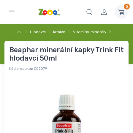
0
Hlodavci
Krmivo
Vitamíny, minerály
…
Beaphar minerální kapky Trink Fit
hlodavci 50ml
Kód produktu:
C02079