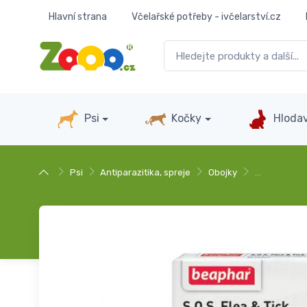
Hlavní strana
Včelařské potřeby - ivčelarství.cz
Psi
Kočky
Hlodav
Psi
Antiparazitika, spreje
Obojky
…