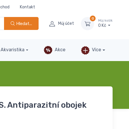
bchod
Kontakt
0
Můj košík
Hledat...
Můj účet
0 Kč
Akvaristika
Akce
Více
. Antiparazitní obojek