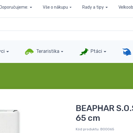
Doporučujeme:
Vše o nákupu
Rady a tipy
Velkoo
ci
Teraristika
Ptáci
BEAPHAR S.O.S
65 cm
Kód produktu:
B00065