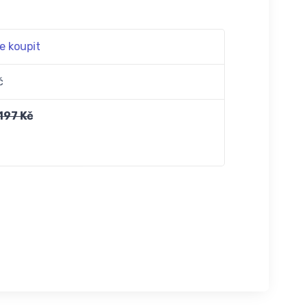
e koupit
č
197 Kč