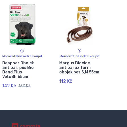
Momentálně nelze koupit
Momentálně nelze koupit
Beaphar Obojek
Margus Biocide
antipar. pes Bio
antiparazitární
Band Plus
obojek pes S,M 55cm
VetoSh.65cm
112 Kč
142 Kč
153 Kč