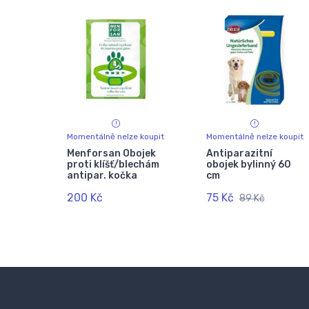
Momentálně nelze koupit
Momentálně nelze koupit
Menforsan Obojek
Antiparazitní
proti klíšť/blechám
obojek bylinný 60
antipar. kočka
cm
200 Kč
75 Kč
89 Kč