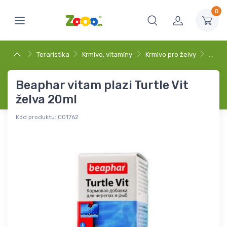
0
Teraristika
Krmivo, vitamíny
Krmivo pro želvy
…
Beaphar vitam plazi Turtle Vit
želva 20ml
Kód produktu:
C01762