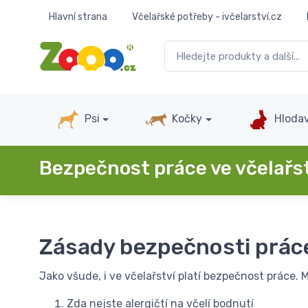
Hlavní strana
Včelařské potřeby - ivčelarství.cz
Psi
Kočky
Hlodav
Bezpečnost práce ve včelařs
Zásady bezpečnosti práce
Jako všude, i ve včelařství platí bezpečnost práce. M
Zda nejste alergičtí na včelí bodnutí