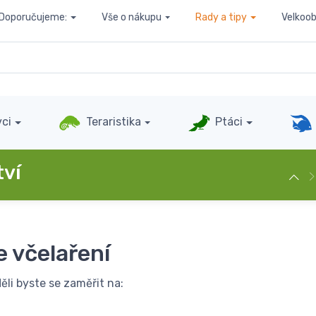
Doporučujeme:
Vše o nákupu
Rady a tipy
Velkoo
ci
Teraristika
Ptáci
tví
 včelaření
ěli byste se zaměřit na: