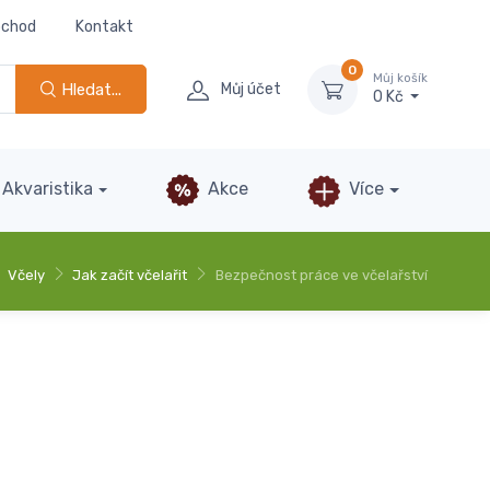
bchod
Kontakt
0
Můj košík
Hledat...
Můj účet
0 Kč
Akvaristika
Akce
Více
Včely
Jak začít včelařit
Bezpečnost práce ve včelařství