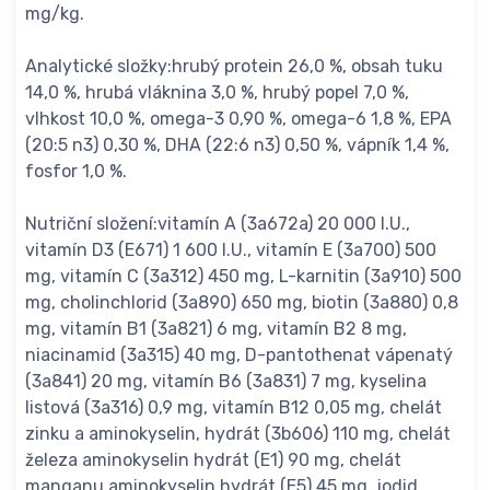
mg/kg.
Analytické složky:hrubý protein 26,0 %, obsah tuku
14,0 %, hrubá vláknina 3,0 %, hrubý popel 7,0 %,
vlhkost 10,0 %, omega-3 0,90 %, omega-6 1,8 %, EPA
(20:5 n3) 0,30 %, DHA (22:6 n3) 0,50 %, vápník 1,4 %,
fosfor 1,0 %.
Nutriční složení:vitamín A (3a672a) 20 000 I.U.,
vitamín D3 (E671) 1 600 I.U., vitamín E (3a700) 500
mg, vitamín C (3a312) 450 mg, L-karnitin (3a910) 500
mg, cholinchlorid (3a890) 650 mg, biotin (3a880) 0,8
mg, vitamín B1 (3a821) 6 mg, vitamín B2 8 mg,
niacinamid (3a315) 40 mg, D-pantothenat vápenatý
(3a841) 20 mg, vitamín B6 (3a831) 7 mg, kyselina
listová (3a316) 0,9 mg, vitamín B12 0,05 mg, chelát
zinku a aminokyselin, hydrát (3b606) 110 mg, chelát
železa aminokyselin hydrát (E1) 90 mg, chelát
manganu aminokyselin hydrát (E5) 45 mg, jodid