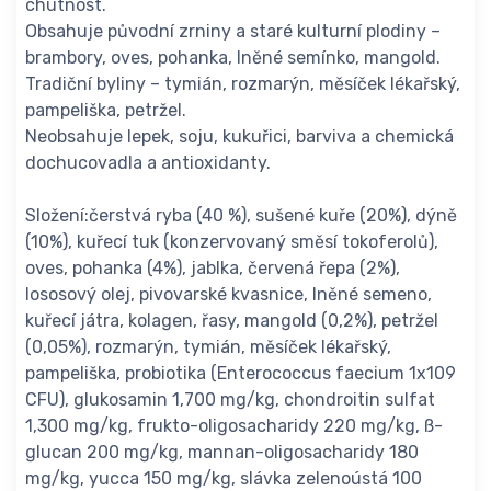
chutnost.
Obsahuje původní zrniny a staré kulturní plodiny –
brambory, oves, pohanka, lněné semínko, mangold.
Tradiční byliny – tymián, rozmarýn, měsíček lékařský,
pampeliška, petržel.
Neobsahuje lepek, soju, kukuřici, barviva a chemická
dochucovadla a antioxidanty.
Složení:čerstvá ryba (40 %), sušené kuře (20%), dýně
(10%), kuřecí tuk (konzervovaný směsí tokoferolů),
oves, pohanka (4%), jablka, červená řepa (2%),
lososový olej, pivovarské kvasnice, lněné semeno,
kuřecí játra, kolagen, řasy, mangold (0,2%), petržel
(0,05%), rozmarýn, tymián, měsíček lékařský,
pampeliška, probiotika (Enterococcus faecium 1x109
CFU), glukosamin 1,700 mg/kg, chondroitin sulfat
1,300 mg/kg, frukto-oligosacharidy 220 mg/kg, ß-
glucan 200 mg/kg, mannan-oligosacharidy 180
mg/kg, yucca 150 mg/kg, slávka zelenoústá 100