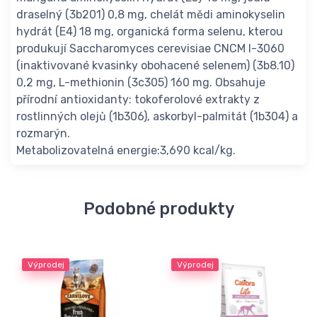
draselný (3b201) 0,8 mg, chelát mědi aminokyselin
hydrát (E4) 18 mg, organická forma selenu, kterou
produkují Saccharomyces cerevisiae CNCM I-3060
(inaktivované kvasinky obohacené selenem) (3b8.10)
0,2 mg, L-methionin (3c305) 160 mg. Obsahuje
přírodní antioxidanty: tokoferolové extrakty z
rostlinných olejů (1b306), askorbyl-palmitát (1b304) a
rozmarýn.
Metabolizovatelná energie:3,690 kcal/kg.
Podobné produkty
Výprodej
Výprodej