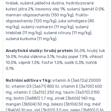
hrášek, sušená jablečná dužina, hydrolyzovaná
kuřecí játra 2%, lososový olej 1%, sušený špenát 0,5%,
mannan-oligosacharidy (150 mg/kg), frukto-
oligosacharidy (120 mg/kg), juka schidigera (80
mg/kg), sušený rozmarýn (11 mg/kg), sušený
hřebíček (11 mg/kg), sušené citrusy (11 mg/kg),
sušená kurkuma (11 mg/kg).
Analytické složky: hrubý protein
36,0%, hrubý tuk
16,0%, hrubá vláknina 3,1%, hrubý popel 7,9%, vlhkost
10,0%, vápník 1,5%, fosfor 1,0%, sodík 0,3%, hořčík
0,1%.
Nutriční aditiva v 1 kg:
vitamín A (3a672a) 20000
IU, vitamín D3 (3a671) 850 IU, vitamín E (3a700) 600
mg, vitamín C (3a312) 250 mg, taurin (3a370) 2150
mg, biotin (3a880) 1,7 mg, zinek (3b606) 140 mg,
mangan (3b504) 50 mg, železo (3b106) 50 mg, měď
(3b406) 10 mg, jód (3b201) 3,5 mg, selen (3b810) 0,16