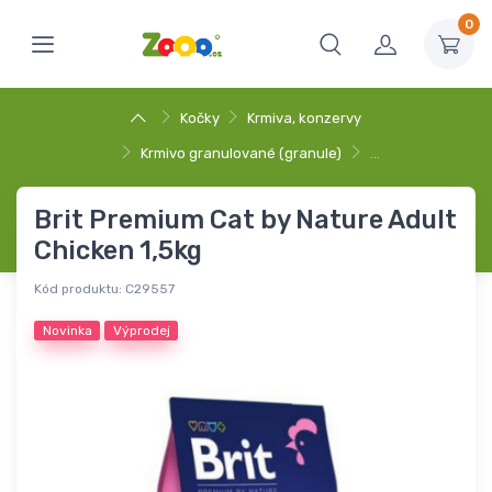
0
Kočky
Krmiva, konzervy
Krmivo granulované (granule)
…
Brit Premium Cat by Nature Adult
Chicken 1,5kg
Kód produktu:
C29557
Novinka
Výprodej