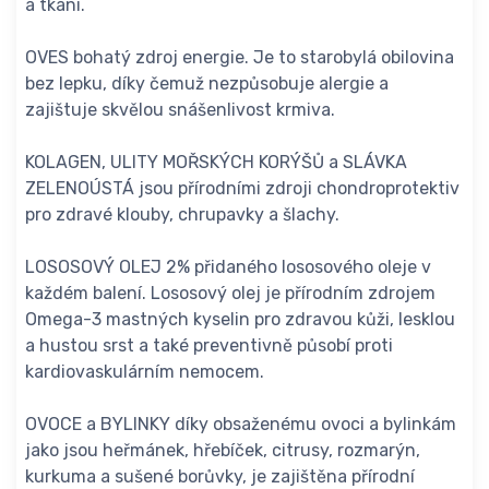
a tkání.
OVES bohatý zdroj energie. Je to starobylá obilovina
bez lepku, díky čemuž nezpůsobuje alergie a
zajištuje skvělou snášenlivost krmiva.
KOLAGEN, ULITY MOŘSKÝCH KORÝŠŮ a SLÁVKA
ZELENOÚSTÁ jsou přírodními zdroji chondroprotektiv
pro zdravé klouby, chrupavky a šlachy.
LOSOSOVÝ OLEJ 2% přidaného lososového oleje v
každém balení. Lososový olej je přírodním zdrojem
Omega-3 mastných kyselin pro zdravou kůži, lesklou
a hustou srst a také preventivně působí proti
kardiovaskulárním nemocem.
OVOCE a BYLINKY díky obsaženému ovoci a bylinkám
jako jsou heřmánek, hřebíček, citrusy, rozmarýn,
kurkuma a sušené borůvky, je zajištěna přírodní