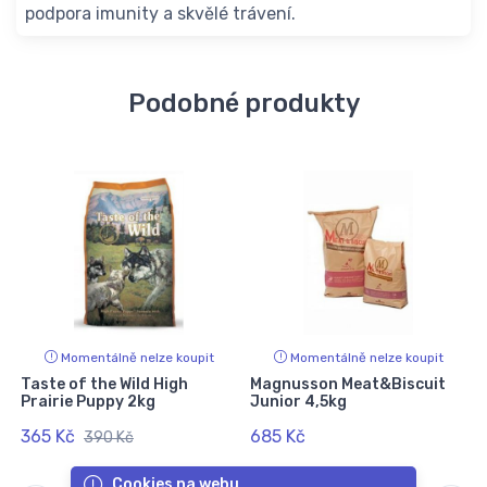
podpora imunity a skvělé trávení.
Podobné produkty
Momentálně nelze koupit
Momentálně nelze koupit
Taste of the Wild High
Magnusson Meat&Biscuit
Prairie Puppy 2kg
Junior 4,5kg
365 Kč
685 Kč
390 Kč
Cookies na webu