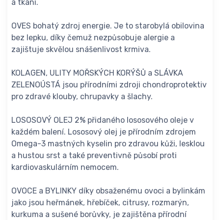
a tkání.
OVES bohatý zdroj energie. Je to starobylá obilovina
bez lepku, díky čemuž nezpůsobuje alergie a
zajištuje skvělou snášenlivost krmiva.
KOLAGEN, ULITY MOŘSKÝCH KORÝŠŮ a SLÁVKA
ZELENOÚSTÁ jsou přírodními zdroji chondroprotektiv
pro zdravé klouby, chrupavky a šlachy.
LOSOSOVÝ OLEJ 2% přidaného lososového oleje v
každém balení. Lososový olej je přírodním zdrojem
Omega-3 mastných kyselin pro zdravou kůži, lesklou
a hustou srst a také preventivně působí proti
kardiovaskulárním nemocem.
OVOCE a BYLINKY díky obsaženému ovoci a bylinkám
jako jsou heřmánek, hřebíček, citrusy, rozmarýn,
kurkuma a sušené borůvky, je zajištěna přírodní