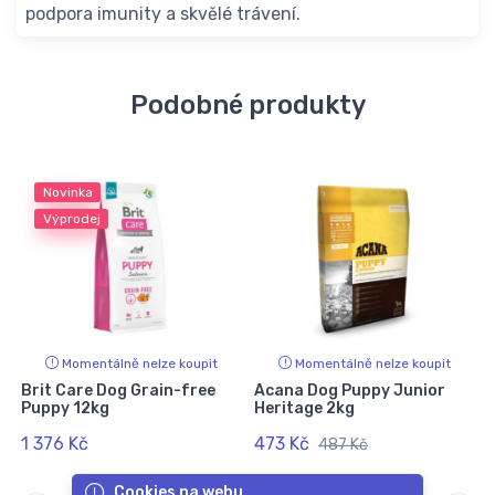
podpora imunity a skvělé trávení.
Podobné produkty
Novinka
Výprodej
Momentálně nelze koupit
Momentálně nelze koupit
Brit Care Dog Grain-free
Acana Dog Puppy Junior
Puppy 12kg
Heritage 2kg
1 376 Kč
473 Kč
487 Kč
Cookies na webu