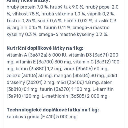
Analytické složky:
hrubý protein 7,0 %, hrubý tuk 9,0 %, hrubý popel 2,0
%, vlhkost 78 %, hrubá vláknina 1,0 %, vápník 0,2 %,
fosfor 0,25 %, sodík 0,6 %, hořčík 0,02 %, draslík 0,3
%, arginin 0,15 %, taurin 0,11 %, omega-3 mastné
kyseliny 0,3 %, omega-6 mastné kyseliny 0,2 %.
Nutriční doplňkové látky na 1 kg:
vitamín A (3a672a) 6 000 IU, vitamín D3 (3a671) 200
mg, vitamín E (3a700) 300 mg, vitamin C (3a312) 100
mg, biotin (3a880) 1,2 mg, zinek (3b606) 60 mg,
železo (3b106) 30 mg, mangan (3b504) 30 mg, jodid
draselný (3b201) 2 mg, měď (3b406) 1,8 mg, selen
(3b810) 0,1 mg, taurin (3a370) 1 100 mg, L-karnitin
(3a910) 120 mg, L-methionin (3c305) 2 000 mg.
Technologické doplňkové látky na 1 kg:
karobová guma (E 410) 5 000 mg.