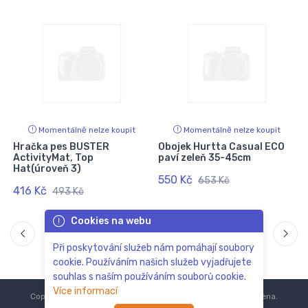
Momentálně nelze koupit
Momentálně nelze koupit
Hračka pes BUSTER
Obojek Hurtta Casual ECO
ActivityMat, Top
paví zeleň 35-45cm
Hat(úroveň 3)
550 Kč
653 Kč
416 Kč
493 Kč
Cookies na webu
Při poskytování služeb nám pomáhají soubory
cookie. Používáním našich služeb vyjadřujete
souhlas s naším používáním souborů cookie.
Více informací
Copyright © 2018-2024
ZoOo.cz®
Všechna práva vyhrazena.