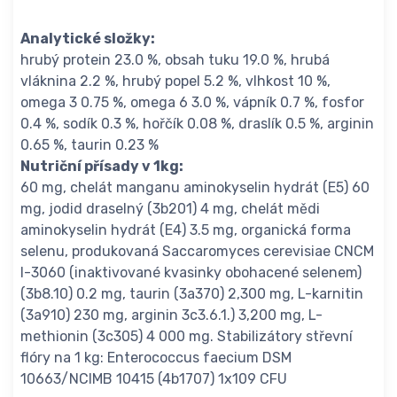
Analytické složky:
hrubý protein 23.0 %, obsah tuku 19.0 %, hrubá
vláknina 2.2 %, hrubý popel 5.2 %, vlhkost 10 %,
omega 3 0.75 %, omega 6 3.0 %, vápník 0.7 %, fosfor
0.4 %, sodík 0.3 %, hořčík 0.08 %, draslík 0.5 %, arginin
0.65 %, taurin 0.23 %
Nutriční přísady v 1kg:
60 mg, chelát manganu aminokyselin hydrát (E5) 60
mg, jodid draselný (3b201) 4 mg, chelát mědi
aminokyselin hydrát (E4) 3.5 mg, organická forma
selenu, produkovaná Saccaromyces cerevisiae CNCM
I-3060 (inaktivované kvasinky obohacené selenem)
(3b8.10) 0.2 mg, taurin (3a370) 2,300 mg, L-karnitin
(3a910) 230 mg, arginin 3c3.6.1.) 3,200 mg, L-
methionin (3c305) 4 000 mg. Stabilizátory střevní
flóry na 1 kg: Enterococcus faecium DSM
10663/NCIMB 10415 (4b1707) 1x109 CFU