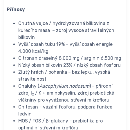
Přínosy
Chutná vejce / hydrolyzovaná bílkovina z
kuřecího masa – zdroj vysoce stravitelných
bílkovin
Vyšší obsah tuku 19% – vyšší obsah energie
4,000 kcal/kg
Citronan draselný 8,000 mg / arginin 6,500 mg
Nízký obsah bílkovin 23% / nízký obsah fosforu
Žlutý hrách / pohanka – bez lepku, vysoká
stravitelnost
Chaluhy (
Ascophyllum nodosum
) – přírodní
zdroj I
/ K + aminokyselin, zdroj prebiotické
2
vlákniny pro vyváženou střevní mikrofloru
Chitosan – vázání fosforu, podpora funkce
ledvin
MOS / FOS / β-glukany – prebiotika pro
optimální střevní mikroflóru