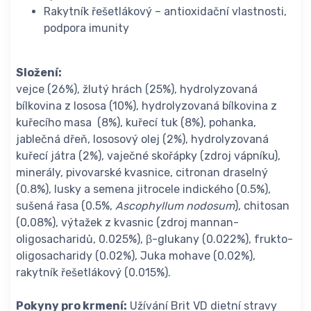
Rakytník řešetlákový – antioxidační vlastnosti,
podpora imunity
Složení:
vejce (26%), žlutý hrách (25%), hydrolyzovaná
bílkovina z lososa (10%), hydrolyzovaná bílkovina z
kuřecího masa (8%), kuřecí tuk (8%), pohanka,
jablečná dřeň, lososový olej (2%), hydrolyzovaná
kuřecí játra (2%), vaječné skořápky (zdroj vápníku),
minerály, pivovarské kvasnice, citronan draselný
(0.8%), lusky a semena jitrocele indického (0.5%),
sušená řasa (0.5%,
Ascophyllum nodosum
), chitosan
(0,08%), výtažek z kvasnic (zdroj mannan-
oligosacharidů, 0.025%), β-glukany (0.022%), frukto-
oligosacharidy (0.02%), Juka mohave (0.02%),
rakytník řešetlákový (0.015%).
Pokyny pro krmení:
Užívání Brit VD dietní stravy