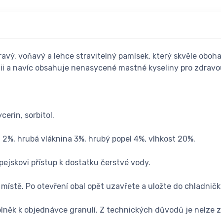
avý, voňavý a lehce stravitelný pamlsek, který skvěle oboh
ii a navíc obsahuje nenasycené mastné kyseliny pro zdravou 
cerin, sorbitol.
 2%, hrubá vláknina 3%, hrubý popel 4%, vlhkost 20%.
ejskovi přístup k dostatku čerstvé vody.
ístě. Po otevření obal opět uzavřete a uložte do chladnič
něk k objednávce granulí. Z technických důvodů je nelze z