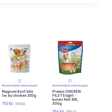
Momentálně nelze koupit
Momentálně nelze koupit
Magnum Kost bílá
Premio CHICKEN
tw. by chicken 250g
FILETS light -
kuřecí filet XXL
113 Kč
300g
141 Kč
156 Kč
185 Kč