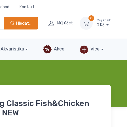
bchod
Kontakt
0
Můj košík
Hledat...
Můj účet
0 Kč
Akvaristika
Akce
Více
og Classic Fish&Chicken
g NEW