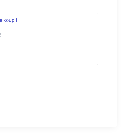
e koupit
č