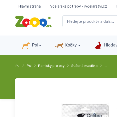
Hlavní strana
Včelařské potřeby - ivčelarství.cz
Psi
Kočky
Hlodav
Psi
Pamlsky pro psy
Sušená masíčka
…