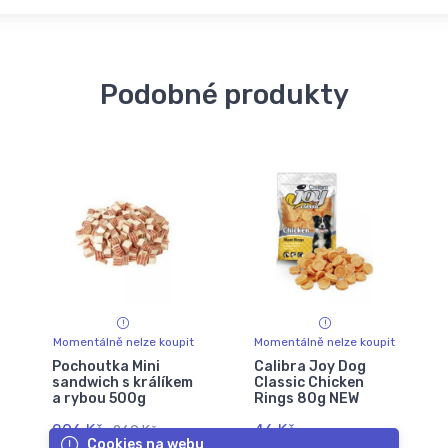
Podobné produkty
Momentálně nelze koupit
Momentálně nelze koupit
Pochoutka Mini
Calibra Joy Dog
sandwich s králíkem
Classic Chicken
a rybou 500g
Rings 80g NEW
206 Kč
46 Kč
269 Kč
Cookies na webu