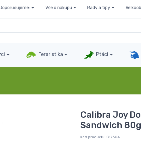
Doporučujeme:
Vše o nákupu
Rady a tipy
Velkoo
ci
Teraristika
Ptáci
Calibra Joy D
Sandwich 80
Kód produktu:
C17304