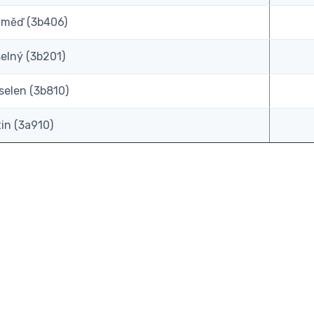
 měď (3b406)
selný (3b201)
selen (3b810)
tin (3a910)