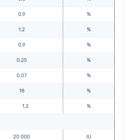
0,9
%
1,2
%
0,9
%
0,25
%
0,07
%
18
%
1,2
%
20 000
IU