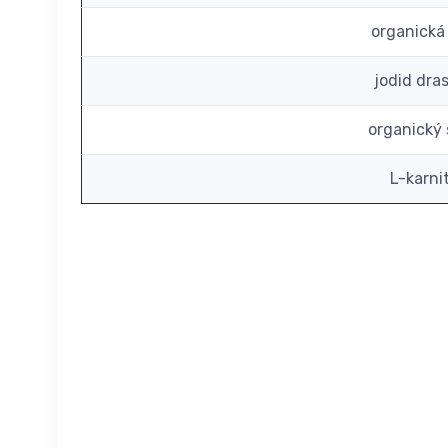
organická
jodid dra
organický 
L-karni