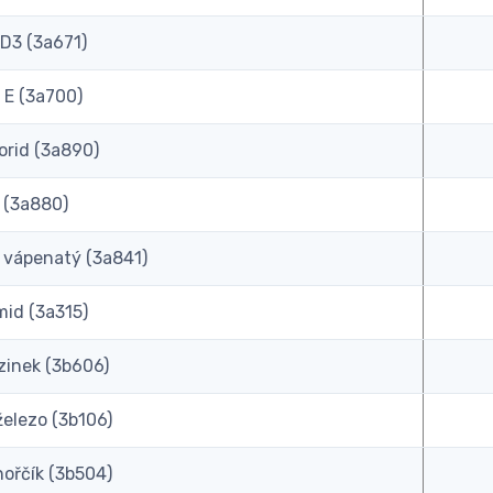
 D3 (3a671)
 E (3a700)
orid (3a890)
n (3a880)
 vápenatý (3a841)
mid (3a315)
zinek (3b606)
železo (3b106)
hořčík (3b504)