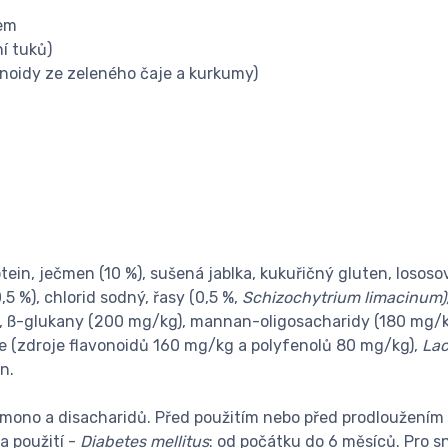
xem
í tuků)
onoidy ze zeleného čaje a kurkumy)
otein, ječmen (10 %), sušená jablka, kukuřičný gluten, lososo
5 %), chlorid sodný, řasy (0,5 %,
Schizochytrium limacinum)
, ß-glukany (200 mg/kg), mannan-oligosacharidy (180 mg/k
e (zdroje flavonoidů 160 mg/kg a polyfenolů 80 mg/kg),
Lac
n.
mono a disacharidů. Před použitím nebo před prodloužením 
 použití -
Diabetes mellitus
: od počátku do 6 měsíců. Pro s