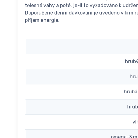
tělesné váhy a poté, je-li to vyžadováno k udrže
Doporučené denní dávkování je uvedeno v krmné 
příjem energie.
hrubý
hru
hrubá
hrub
vl
omega-3 ma