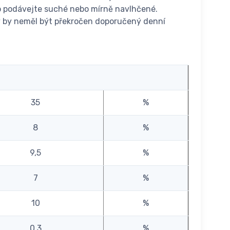
ivo podávejte suché nebo mírně navlhčené.
y by neměl být překročen doporučený denní
35
%
8
%
9,5
%
7
%
10
%
0,3
%