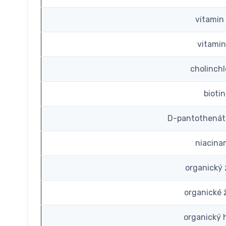
vitamin
vitamin
cholinchl
bioti
D-pantothenát
niacina
organický 
organické 
organický 