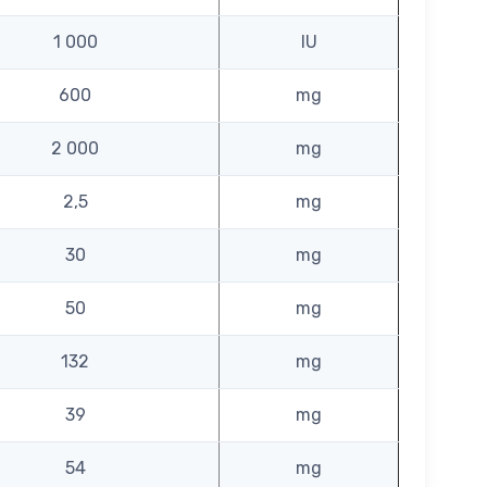
1 000
IU
600
mg
2 000
mg
2,5
mg
30
mg
50
mg
132
mg
39
mg
54
mg