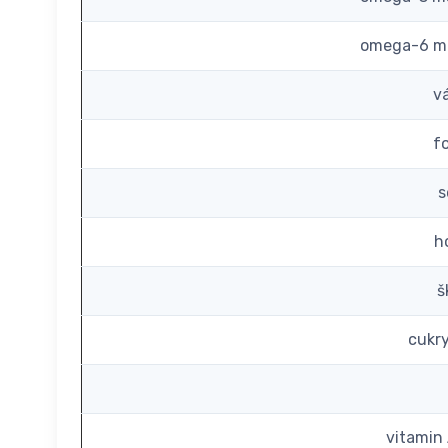
omega-6 ma
v
f
s
h
š
cukr
vitamin