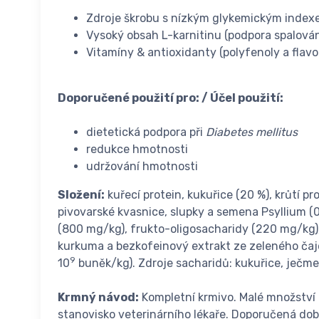
Zdroje škrobu s nízkým glykemickým inde
Vysoký obsah L-karnitinu (podpora spalován
Vitamíny & antioxidanty (polyfenoly a flav
Doporučené použití pro: / Účel použití:
dietetická podpora při
Diabetes mellitus
redukce hmotnosti
udržování hmotnosti
Složení:
kuřecí protein, kukuřice (20 %), krůtí pr
pivovarské kvasnice, slupky a semena Psyllium (0,
(800 mg/kg), frukto-oligosacharidy (220 mg/kg)
kurkuma a bezkofeinový extrakt ze zeleného čaj
9
10
buněk/kg). Zdroje sacharidů: kukuřice, ječme
Krmný návod:
Kompletní krmivo. Malé množství 
stanovisko veterinárního lékaře. Doporučená doba