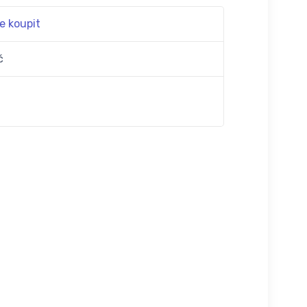
e koupit
č