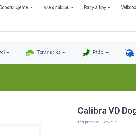
Doporučujeme:
Vše o nákupu
Rady a tipy
Velkoo
ci
Teraristika
Ptáci
Calibra VD Do
Kód produktu:
C32919