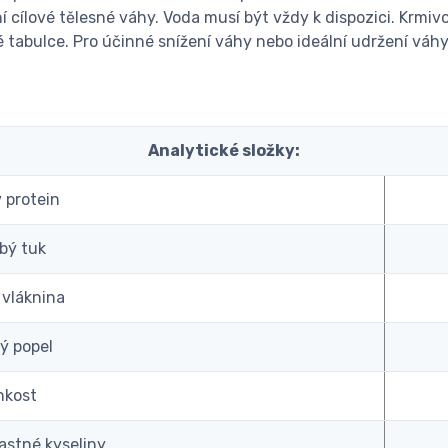
ní cílové tělesné váhy. Voda musí být vždy k dispozici. Krm
tabulce. Pro účinné snížení váhy nebo ideální udržení váh
Analytické složky:
 protein
bý tuk
 vláknina
ý popel
hkost
stné kyseliny