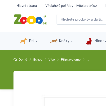
Hlavní strana
Včelařské potřeby - ivčelarství.cz
Psi
Kočky
Hlodav
Domů
Eshop
Více
Připravujeme
…