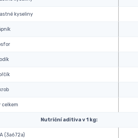
stné kyseliny
ápník
osfor
odík
ořčík
krob
y celkem
Nutriční aditiva v 1 kg:
 A (3a672a)