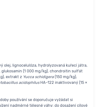
vý olej, lignocelulóza, hydrolyzovaná kuřecí játra,
,
glukosamin (1 000 mg/kg), chondroitin sulfát
g), extrakt z
Yucca schidigera
(150 mg/kg),
tobacillus acidophilus
HA–122 inaktivovaný (15 ×
doby používání se doporučuje vyžádat si
nížení nadměrné tělesné váhy: do dosažení cílové