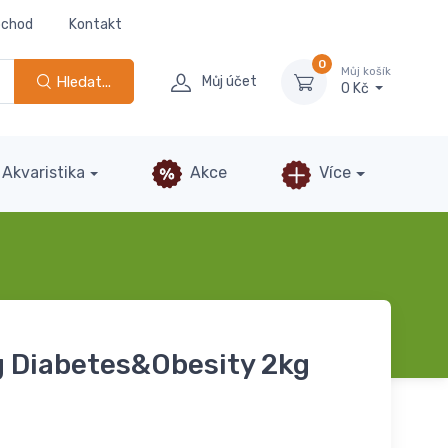
bchod
Kontakt
0
Můj košík
Hledat...
Můj účet
0 Kč
Akvaristika
Akce
Více
g Diabetes&Obesity 2kg