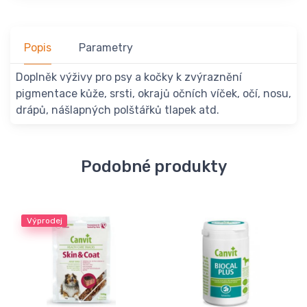
Popis
Parametry
Doplněk výživy pro psy a kočky k zvýraznění
pigmentace kůže, srsti, okrajů očních víček, očí, nosu,
drápů, nášlapných polštářků tlapek atd.
Podobné produkty
Výprodej