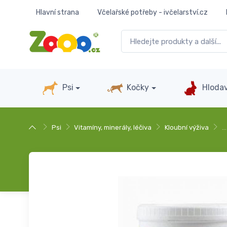
Hlavní strana
Včelařské potřeby - ivčelarství.cz
Psi
Kočky
Hlodav
Psi
Vitamíny, minerály, léčiva
Kloubní výživa
…