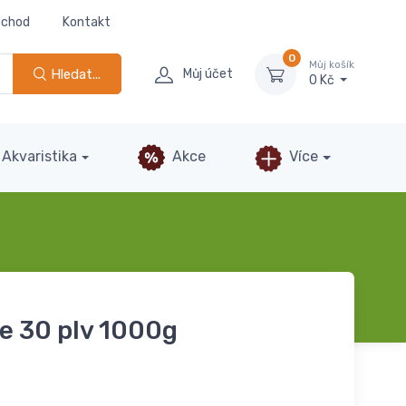
bchod
Kontakt
0
Můj košík
Hledat...
Můj účet
0 Kč
Akvaristika
Akce
Více
te 30 plv 1000g