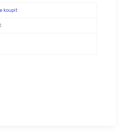
e koupit
č