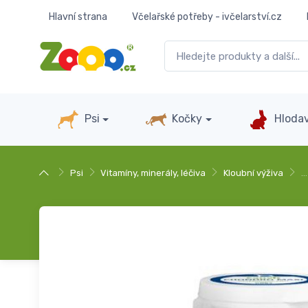
Hlavní strana
Včelařské potřeby - ivčelarství.cz
Psi
Kočky
Hlodav
Psi
Vitamíny, minerály, léčiva
Kloubní výživa
…