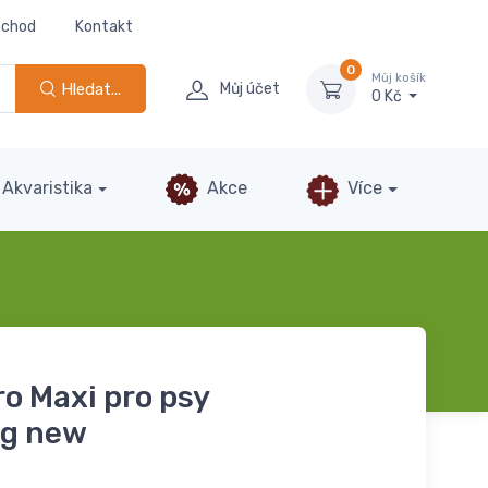
bchod
Kontakt
0
Můj košík
Hledat...
Můj účet
0 Kč
Akvaristika
Akce
Více
o Maxi pro psy
g new