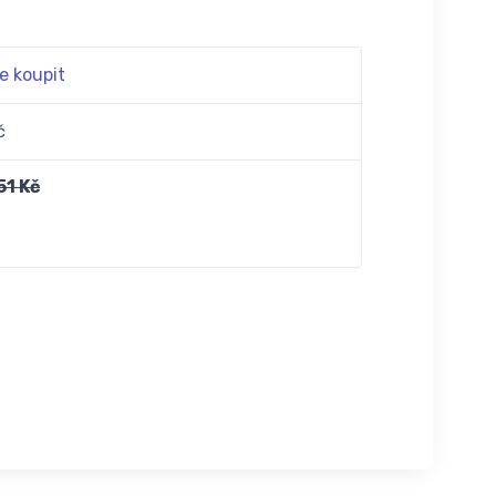
e koupit
č
51 Kč