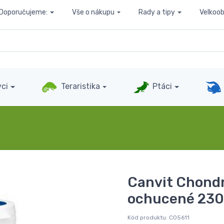
Doporučujeme:
Vše o nákupu
Rady a tipy
Velkoo
ci
Teraristika
Ptáci
Canvit Chondr
ochucené 230
Kód produktu:
C05611