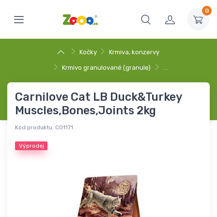
0
Kočky
Krmiva, konzervy
Krmivo granulované (granule)
…
Carnilove Cat LB Duck&Turkey
Muscles,Bones,Joints 2kg
Kód produktu:
C01171
Výprodej