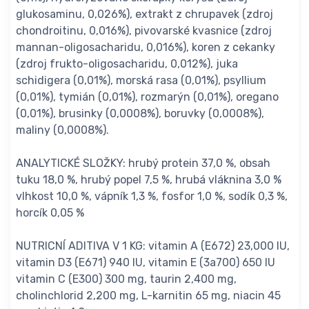
glukosaminu, 0,026%), extrakt z chrupavek (zdroj
chondroitinu, 0,016%), pivovarské kvasnice (zdroj
mannan-oligosacharidu, 0,016%), koren z cekanky
(zdroj frukto-oligosacharidu, 0,012%), juka
schidigera (0,01%), morská rasa (0,01%), psyllium
(0,01%), tymián (0,01%), rozmarýn (0,01%), oregano
(0,01%), brusinky (0,0008%), boruvky (0,0008%),
maliny (0,0008%).
ANALYTICKÉ SLOŽKY: hrubý protein 37,0 %, obsah
tuku 18,0 %, hrubý popel 7,5 %, hrubá vláknina 3,0 %
vlhkost 10,0 %, vápník 1,3 %, fosfor 1,0 %, sodík 0,3 %,
horcík 0,05 %
NUTRICNÍ ADITIVA V 1 KG: vitamin A (E672) 23,000 IU,
vitamin D3 (E671) 940 IU, vitamin E (3a700) 650 IU
vitamin C (E300) 300 mg, taurin 2,400 mg,
cholinchlorid 2,200 mg, L-karnitin 65 mg, niacin 45