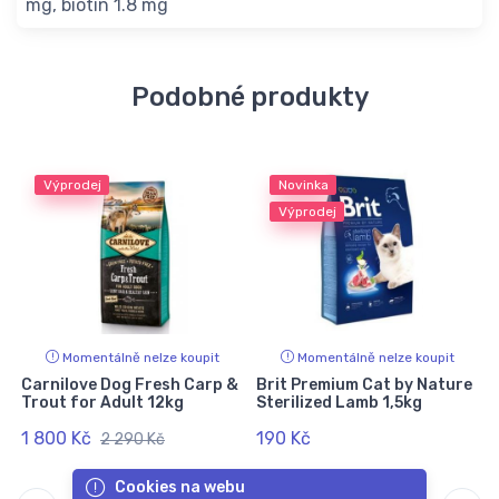
mg, biotin 1.8 mg
Podobné produkty
Výprodej
Novinka
Výprodej
Momentálně nelze koupit
Momentálně nelze koupit
Carnilove Dog Fresh Carp &
Brit Premium Cat by Nature
Trout for Adult 12kg
Sterilized Lamb 1,5kg
1 800 Kč
190 Kč
2 290 Kč
Cookies na webu