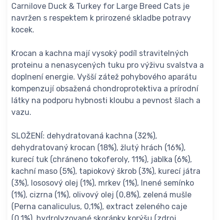
Carnilove Duck & Turkey for Large Breed Cats je
navržen s respektem k prirozené skladbe potravy
kocek.
Krocan a kachna mají vysoký podíl stravitelných
proteinu a nenasycených tuku pro výživu svalstva a
doplnení energie. Vyšší zátež pohybového aparátu
kompenzují obsažená chondroprotektiva a prírodní
látky na podporu hybnosti kloubu a pevnost šlach a
vazu.
SLOŽENÍ: dehydratovaná kachna (32%),
dehydratovaný krocan (18%), žlutý hrách (16%),
kurecí tuk (chráneno tokoferoly, 11%), jablka (6%),
kachní maso (5%), tapiokový škrob (3%), kurecí játra
(3%), lososový olej (1%), mrkev (1%), lnené semínko
(1%), cizrna (1%), olivový olej (0,8%), zelená mušle
(Perna canaliculus, 0,1%), extract zeleného caje
(0,1%), hydrolyzované skorápky korýšu (zdroj