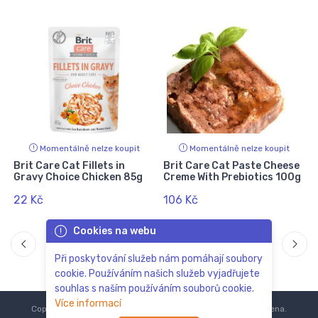
Momentálně nelze koupit
Momentálně nelze koupit
n
Brit Care Cat Fillets in
Brit Care Cat Paste Cheese
Gravy Choice Chicken 85g
Creme With Prebiotics 100g
22 Kč
106 Kč
Cookies na webu
Při poskytování služeb nám pomáhají soubory
cookie. Používáním našich služeb vyjadřujete
souhlas s naším používáním souborů cookie.
Více informací
Copyright © 2018-2024
ZoOo.cz®
Všechna práva vyhrazena.