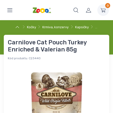
0
Kočky
Krmiva, konzervy
Kapsičky
…
Carnilove Cat Pouch Turkey
Enriched & Valerian 85g
Kód produktu:
C23440