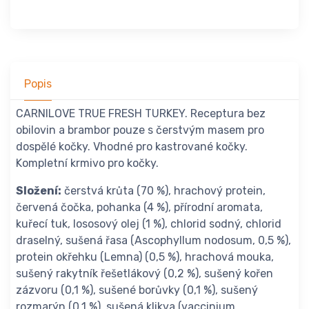
Popis
CARNILOVE TRUE FRESH TURKEY. Receptura bez
obilovin a brambor pouze s čerstvým masem pro
dospělé kočky. Vhodné pro kastrované kočky.
Kompletní krmivo pro kočky.
Složení:
čerstvá krůta (70 %), hrachový protein,
červená čočka, pohanka (4 %), přírodní aromata,
kuřecí tuk, lososový olej (1 %), chlorid sodný, chlorid
draselný, sušená řasa (Ascophyllum nodosum, 0,5 %),
protein okřehku (Lemna) (0,5 %), hrachová mouka,
sušený rakytník řešetlákový (0,2 %), sušený kořen
zázvoru (0,1 %), sušené borůvky (0,1 %), sušený
rozmarýn (0,1 %), sušená klikva (vaccinium