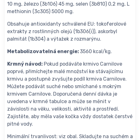
10 mg, železo (3b106) 45 mg, selen (3b810) 0,2 mg, L
methionin (3c305) 5000 mg.
Obsahuje antioxidanty schválené EU: tokoferolové
extrakty z rostlinných olejů (1b306(i)), askorbyl
palmitát (1b304) a výtažek z rozmarýnu.
Metabolizovatelná energie:
3560 kcal/kg.
Krmný návod:
Pokud podáváte krmivo Carnilove
poprvé, přimíchejte malé množství ke stávajícímu
krmivu a postupně zvyšujte podíl krmiva Carnilove.
Můžete podávát suché nebo smíchané s mokrým
krmivem Carnilove. Doporučená denní dávka je
uvedena v krmné tabulce a může se měnit v
závislosti na věku, velikosti, aktivitě a prostředí.
Zajistěte, aby měla vaše kočka vždy dostatek čerstvé
pitné vody.
Minimální trvanlivost: viz obal. Skladujte na suchém a