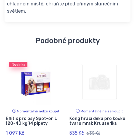
chladném místě, chraňte před přímým slunečním
světlem.
Podobné produkty
Novinka
Momentálně nelze koupit
Momentálně nelze koupit
í
Effitix pro psy Spot-on L
Kong hrací deka pro kočku
(20-40 kg )4 pipety
tvaru mrak Kruuse 1ks
1 097 Kč
535 Kč
635 Kč