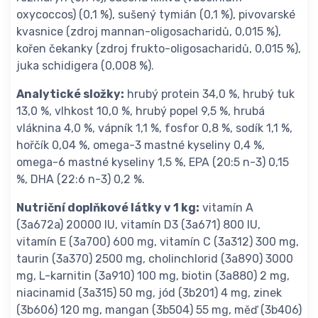
oxycoccos) (0,1 %), sušený tymián (0,1 %), pivovarské
kvasnice (zdroj mannan-oligosacharidů, 0,015 %),
kořen čekanky (zdroj frukto-oligosacharidů, 0,015 %),
juka schidigera (0,008 %).
Analytické složky:
hrubý protein 34,0 %, hrubý tuk
13,0 %, vlhkost 10,0 %, hrubý popel 9,5 %, hrubá
vláknina 4,0 %, vápník 1,1 %, fosfor 0,8 %, sodík 1,1 %,
hořčík 0,04 %, omega-3 mastné kyseliny 0,4 %,
omega-6 mastné kyseliny 1,5 %, EPA (20:5 n-3) 0,15
%, DHA (22:6 n-3) 0,2 %.
Nutriční doplňkové látky v 1 kg:
vitamín A
(3a672a) 20000 IU, vitamín D3 (3a671) 800 IU,
vitamín E (3a700) 600 mg, vitamín C (3a312) 300 mg,
taurin (3a370) 2500 mg, cholinchlorid (3a890) 3000
mg, L-karnitin (3a910) 100 mg, biotin (3a880) 2 mg,
niacinamid (3a315) 50 mg, jód (3b201) 4 mg, zinek
(3b606) 120 mg, mangan (3b504) 55 mg, měď (3b406)