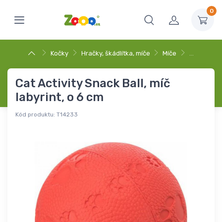
0
Kočky
Hračky, škádlítka, míče
Míče
…
Cat Activity Snack Ball, míč
labyrint, o 6 cm
Kód produktu:
T14233