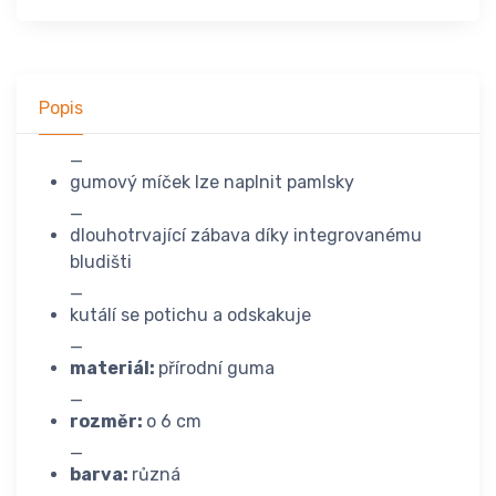
Popis
_
gumový míček lze naplnit pamlsky
_
dlouhotrvající zábava díky integrovanému
bludišti
_
kutálí se potichu a odskakuje
_
materiál:
přírodní guma
_
rozměr:
o 6 cm
_
barva:
různá