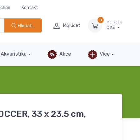
bchod
Kontakt
0
Můj košík
Hledat...
Můj účet
0 Kč
Akvaristika
Akce
Více
OCCER, 33 x 23.5 cm,