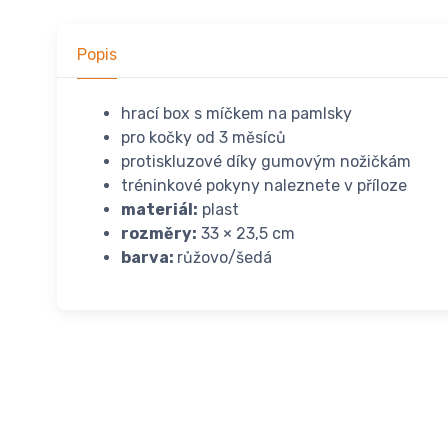
Popis
hrací box s míčkem na pamlsky
pro kočky od 3 měsíců
protiskluzové díky gumovým nožičkám
tréninkové pokyny naleznete v příloze
materiál:
plast
rozměry:
33 × 23,5 cm
barva:
růžovo/šedá