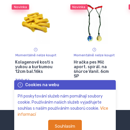
Novinka
Novinka
Momentálně nelze koupit
Momentálně nelze koupit
Kolagenové kosti s
Hračka pes Míč
yukou a kurkumou
aport. spirál. na
12cm bal.16ks
šňůrce Vanil. 6cm
SP
389 Kč
Cookies na webu
113 Kč
147 Kč
Při poskytování služeb nám pomáhají soubory
cookie. Používáním našich služeb vyjadřujete
souhlas s naším používáním souborů cookie.
Více
informací
Souhlasím