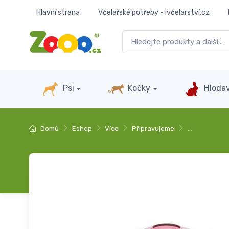
Hlavní strana
Včelařské potřeby - ivčelarství.cz
Psi
Kočky
Hlodav
Domů
Eshop
Více
Připravujeme
…