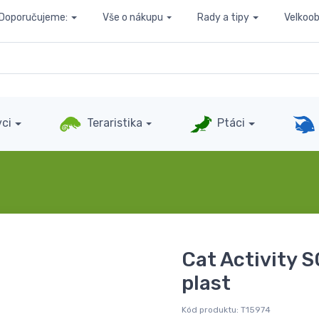
Doporučujeme:
Vše o nákupu
Rady a tipy
Velkoo
ci
Teraristika
Ptáci
Cat Activity S
plast
Kód produktu:
T15974