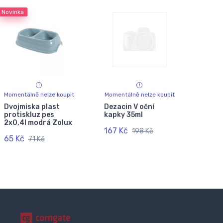
Novinka
Momentálně nelze koupit
Momentálně nelze koupit
Dvojmiska plast
Dezacin V oční
protiskluz pes
kapky 35ml
2x0,4l modrá Zolux
167 Kč
198 Kč
65 Kč
71 Kč