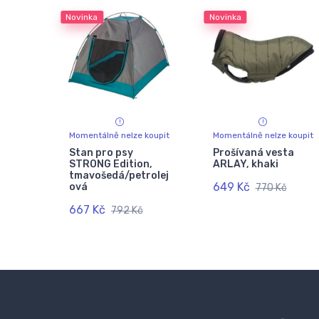
Novinka
Novinka
Momentálně nelze koupit
Momentálně nelze koupit
Stan pro psy
Prošívaná vesta
STRONG Edition,
ARLAY, khaki
tmavošedá/petrolej
649 Kč
ová
770 Kč
667 Kč
792 Kč