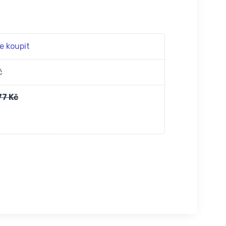
e koupit
č
77 Kč