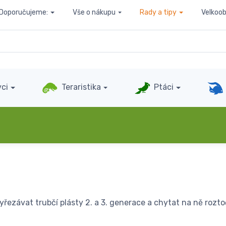
Doporučujeme:
Vše o nákupu
Rady a tipy
Velkoo
ci
Teraristika
Ptáci
u
vyřezávat trubčí plásty 2. a 3. generace a chytat na ně rozto