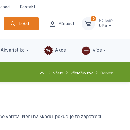
bchod
Kontakt
0
Můj košík
Hledat...
Můj účet
0 Kč
Akvaristika
Akce
Více
Včely
Včelařův rok
Červen
če varroa. Není na škodu, pokud je to zapotřebí,