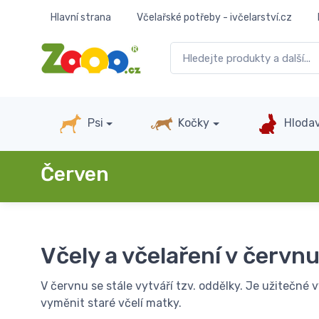
Hlavní strana
Včelařské potřeby - ivčelarství.cz
Psi
Kočky
Hlodav
Červen
Včely a včelaření v červn
V červnu se stále vytváří tzv. oddělky. Je užitečné 
vyměnit staré včelí matky.