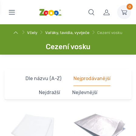
0
Včely
Vařáky, tavidla, vyvíječe
Cezení vosku
Cezení vosku
Dle názvu (A-Z)
Nejprodávanější
Nejdražší
Nejlevnější