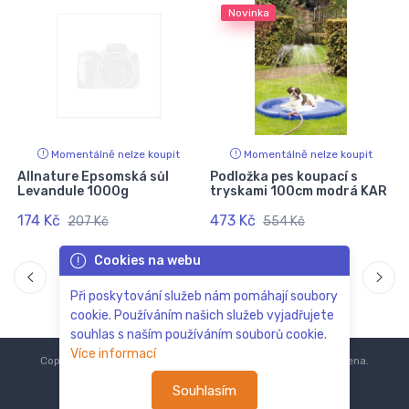
Novinka
Momentálně nelze koupit
Momentálně nelze koupit
s
Allnature Epsomská sůl
Podložka pes koupací s
Levandule 1000g
tryskami 100cm modrá KAR
174 Kč
473 Kč
207 Kč
554 Kč
Cookies na webu
Při poskytování služeb nám pomáhají soubory
cookie. Používáním našich služeb vyjadřujete
souhlas s naším používáním souborů cookie.
Více informací
Copyright © 2018-2024
ZoOo.cz®
Všechna práva vyhrazena.
Souhlasím