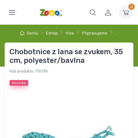
0
Domů
Eshop
Více
Připravujeme
…
Chobotnice z lana se zvukem, 35
cm, polyester/bavlna
Kód produktu:
T15730
Novinka